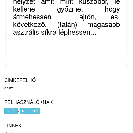
helyzet amit mint küszöbőr, le
kellene győznie, hogy
átmehessen ajtón, és
következő, (talán) magasabb
asztrális síkra léphessen...
CÍMKEFELHŐ
esszé
FELHASZNÁLÓKNAK
/
Belép
Regisztrál
LINKEK