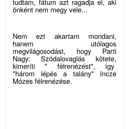
tudtam, fátum azt ragadja el, aki
önként nem megy vele...
Nem ezt akartam mondani,
hanem utólagos
megvilágosodást, hogy Parti
Nagy: Szódalovaglás kötete,
kimeríti " félrenézést", így
"három lépés a talány" Incze
Mózes félrenézése.