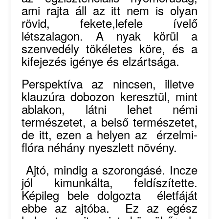
ami rajta áll az itt nem is olyan
rövid, fekete,lefele ívelő
létszalagon. A nyak körül a
szenvedély tökéletes köre, és a
kifejezés igénye és elzártsága.
Perspektíva az nincsen, illetve
klauzúra dobozon keresztül, mint
ablakon, látni lehet némi
természetet, a belső természetet,
de itt, ezen a helyen az érzelmi-
flóra néhány nyeszlett növény.
Ajtó, mindig a szorongásé. Incze
jól kimunkálta, feldíszítette.
Képileg bele dolgozta életfáját
ebbe az ajtóba. Ez az egész