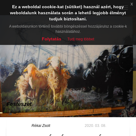
x
Ez a weboldal cookie-kat (sütiket) használ azért, hogy
Toggle
weboldalunk használata során a lehető legjobb élményt
naviga
tudjuk biztosítani.
A weboldalunkon történő további böngészéssel hozzájárulsz a cookie-k
használatához.
Folytatás
Tudj meg többet
Festészet
Rékai Zsolt
2020. 03. 08.