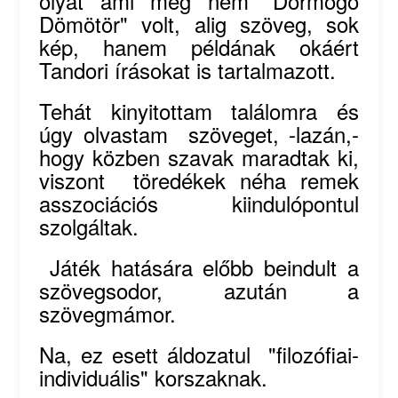
olyat ami még nem "Dörmögő
Dömötör" volt, alig szöveg, sok
kép, hanem példának okáért
Tandori írásokat is tartalmazott.
Tehát kinyitottam találomra és
úgy olvastam szöveget, -lazán,-
hogy közben szavak maradtak ki,
viszont töredékek néha remek
asszociációs kiindulópontul
szolgáltak.
Játék hatására előbb beindult a
szövegsodor, azután a
szövegmámor.
Na, ez esett áldozatul "filozófiai-
individuális" korszaknak.