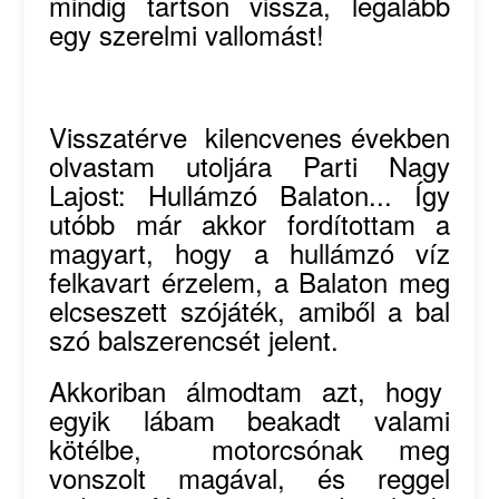
mindig tartson vissza, legalább
egy szerelmi vallomást!
Visszatérve kilencvenes években
olvastam utoljára Parti Nagy
Lajost: Hullámzó Balaton... Így
utóbb már akkor fordítottam a
magyart, hogy a hullámzó víz
felkavart érzelem, a Balaton meg
elcseszett szójáték, amiből a bal
szó balszerencsét jelent.
Akkoriban álmodtam azt, hogy
egyik lábam beakadt valami
kötélbe, motorcsónak meg
vonszolt magával, és reggel