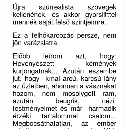
Újra szürrealista szövegek
kellenének, és akkor gyorslifttel
mennék saját felső szintjeimre.
Ez a felhőkarcozás persze, nem
jön varázslatra.
Előbb leírom azt, hogy:
Hevenyészett kémények
kurjongatnak... Azután eszembe
jut, hogy kínai arcú, karcsú lány
az üzletben, ahonnan a vásznakat
hozom, nem mosolygott rám,
azután beugrik, nézi
festményeimet és már harmadik
érzéki tartalommal csalom...
Megbocsáthatatlan, az ember