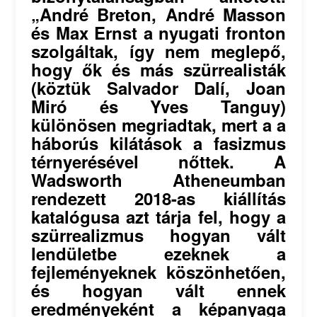
„André Breton, André Masson
és Max Ernst a nyugati fronton
szolgáltak, így nem meglepő,
hogy ők és más szürrealisták
(köztük Salvador Dalí, Joan
Miró és Yves Tanguy)
különösen megriadtak, mert a a
háborús kilátások a fasizmus
térnyerésével nőttek. A
Wadsworth Atheneumban
rendezett 2018-as kiállítás
katalógusa azt tárja fel, hogy a
szürrealizmus hogyan vált
lendületbe ezeknek a
fejleményeknek köszönhetően,
és hogyan vált ennek
eredményeként a képanyaga