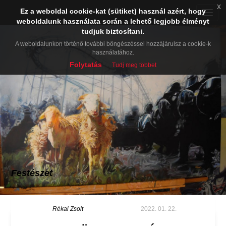
x
Ez a weboldal cookie-kat (sütiket) használ azért, hogy
Toggle
weboldalunk használata során a lehető legjobb élményt
naviga
tudjuk biztosítani.
A weboldalunkon történő további böngészéssel hozzájárulsz a cookie-k
használatához.
Folytatás
Tudj meg többet
Festészet
Rékai Zsolt
2022. 01. 22.