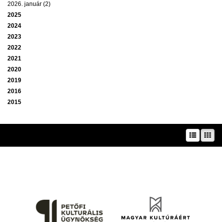
2026. január (2)
2025
2024
2023
2022
2021
2020
2019
2016
2015
A prae.hu művészeti portál és a Prae folyóirat kiadását, működését a Magyar
Kultúráért Alapítvány – Petőfi Kulturális Ügynökség – támogatja.