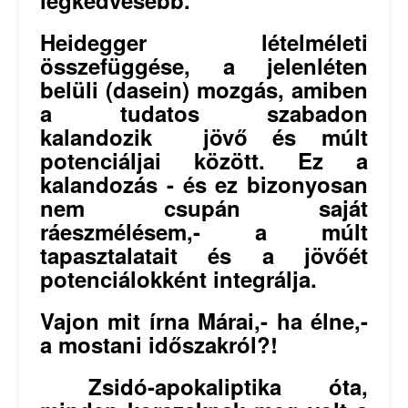
legkedvesebb.
Heidegger lételméleti
összefüggése, a jelenléten
belüli (dasein) mozgás, amiben
a tudatos szabadon
kalandozik jövő és múlt
potenciáljai között. Ez a
kalandozás - és ez bizonyosan
nem csupán saját
ráeszmélésem,- a múlt
tapasztalatait és a jövőét
potenciálokként integrálja.
Vajon mit írna Márai,- ha élne,-
a mostani időszakról?!
Zsidó-apokaliptika óta,