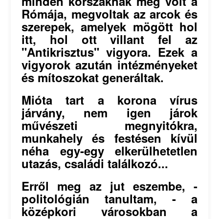
minden korszaknak meg volt a
Rómája, megvoltak az arcok és
szerepek, amelyek mögött hol
itt, hol ott villant fel az
"Antikrisztus" vigyora. Ezek a
vigyorok azután intézményeket
és mítoszokat generáltak.
Mióta tart a korona vírus
járvány, nem igen járok
művészeti megnyitókra,
munkahely és festésen kívül
néha egy-egy elkerülhetetlen
utazás, családi találkozó...
Erről meg az jut eszembe, -
politológián tanultam, - a
középkori városokban a