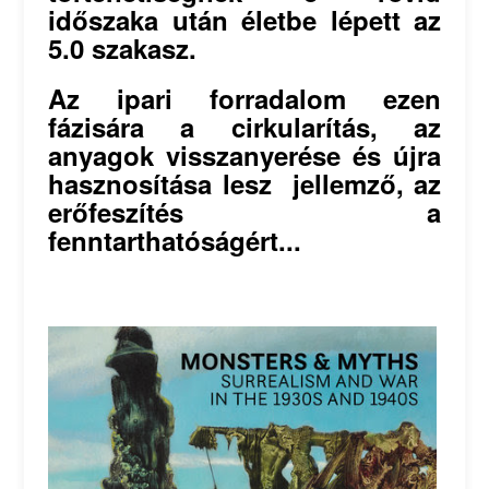
időszaka után életbe lépett az
5.0 szakasz.
Az ipari forradalom ezen
fázisára a cirkularítás, az
anyagok visszanyerése és újra
hasznosítása lesz jellemző, az
erőfeszítés a
fenntarthatóságért...