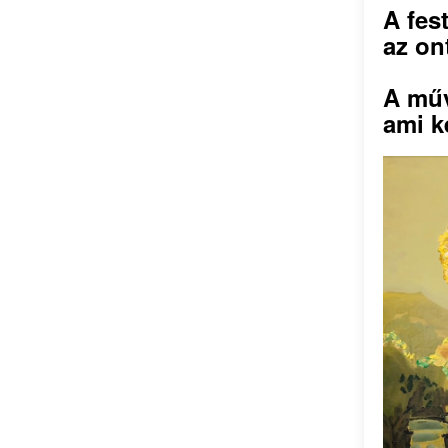
A fes
az on
A műv
ami k