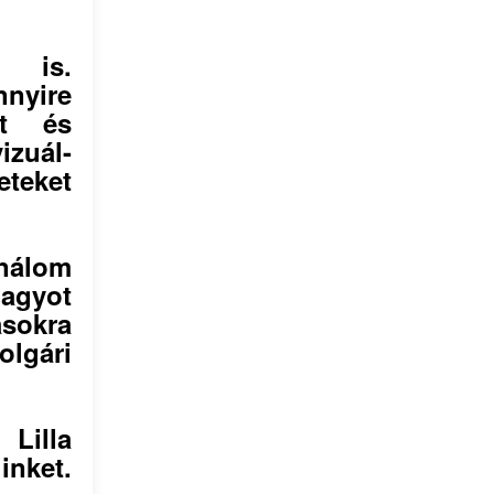
l is.
nnyire
et és
zuál-
teket
nálom
agyot
ásokra
olgári
Lilla
nket.