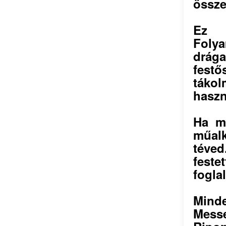
össze
Ez t
Folya
drág
fest
táko
haszn
Ha m
műal
téved
feste
fogla
Mind
Mess