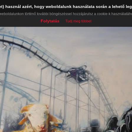
et) használ azért, hogy weboldalunk használata során a lehető leg
weboldalunkon történő további böngészéssel hozzájárulsz a cookie-k használatáh
Folytatás
Tudj meg többet