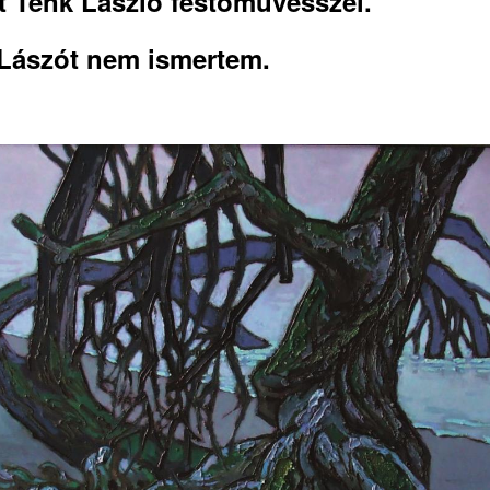
t Tenk László festőművésszel.
Lászót nem ismertem.