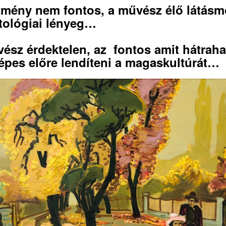
tmény nem fontos, a művész élő látásm
tológiai lényeg…
ész érdektelen, az fontos amit hátraha
épes előre lendíteni a magaskultúrát…