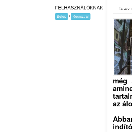
FELHASZNÁLÓKNAK
Tartalom
/
Belép
Regisztrál
még 
amine
tarta
az ál
Abba
indí