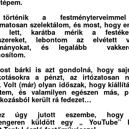
tépem.
örténik a festményterveimme
matosan szelektálom, és most, hogy e
a lett, karátba mérik a festék
őszereket, lebontom az elvétett vi
lmányokat, és legalább vakkere
osítom.
ost bárki is azt gondolná, hogy saj
kotásokra a pénzt, az irtózatosan n
. Volt (már) olyan időszak, hogy kiállít
ttem, és valamilyen egészen más, p
lkozásból került rá fedezet…
ez úgy jutott eszembe, hogy 
engeren küldött egy „ YouTube” li