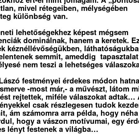
tlan, mivel rétegeiben, mélységében
teg különbség van.
neti lehetőségekhez képest mégsem
renciák dominálnak, hanem a keretek. E
ek kéznéllévőségükben, láthatóságukb
elentenek semmit, ameddig tapasztalat
lyesé nem teszi a lehetséges válaszoka
Lászó festményei érdekes módon hatn
Ismerve -most már,- a művészt, látom mi
dést rejtettek, miféle válaszokat adtak…
ényekkel csak részlegesen tudok kezde
it, ám számomra arra példa, hogy néha
rdul, hogy a vászon motívumai, egy érd
es lényt festenek a világba…