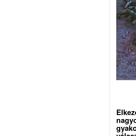
Elkez
nagyo
gyako
válas