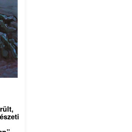
ült,
észeti
an”