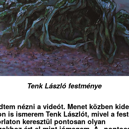
Tenk László festménye
dtem nézni a videót. Menet közben kider
n is ismerem Tenk Lászlót, mivel a fest
rlaton keresztül pontosan olyan
zokhoz ért-el mint jómagam. A „pontos