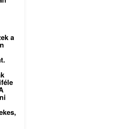
zek a
an
t.
ak
féle
 A
ni
ekes,