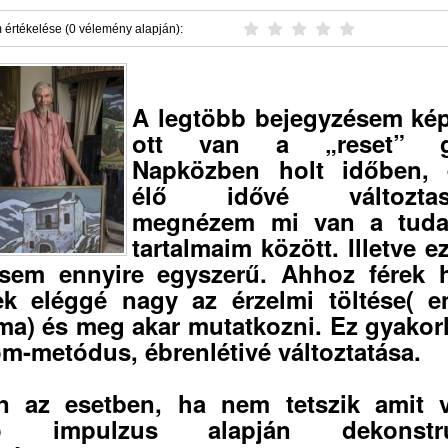
 értékelése (0 vélemény alapján):
A legtöbb bejegyzésem ké
ott van a „reset” g
Napközben holt időben, 
élő idővé változtas
megnézem mi van a tudat
tartalmaim között. Illetve e
sem ennyire egyszerű. Ahhoz férek h
k eléggé nagy az érzelmi töltése( e
lma) és meg akar mutatkozni. Ez gyakorl
om-metódus, ébrenlétivé változtatása.
n az esetben, ha nem tetszik amit v
tó impulzus alapján dekonstru