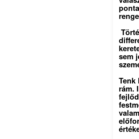
ponta
renge
Törté
diffe
keret
sem j
szemé
Tenk 
rám. 
fejlő
festm
valam
előfo
érték