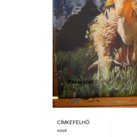
Festészet
CÍMKEFELHŐ
esszé