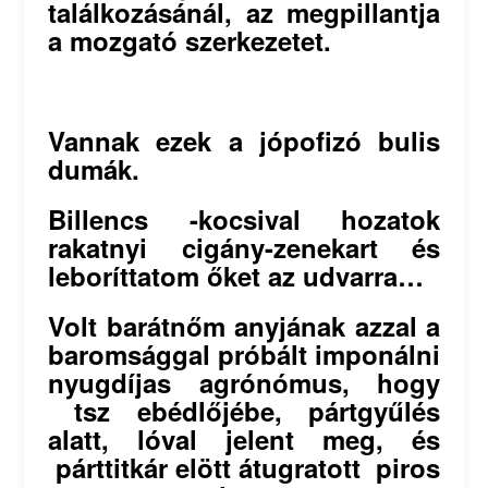
találkozásánál, az megpillantja
a mozgató szerkezetet.
Vannak ezek a jópofizó bulis
dumák.
Billencs -kocsival hozatok
rakatnyi cigány-zenekart és
leboríttatom őket az udvarra…
Volt barátnőm anyjának azzal a
baromsággal próbált imponálni
nyugdíjas agrónómus, hogy
tsz ebédlőjébe, pártgyűlés
alatt, lóval jelent meg, és
párttitkár elött átugratott piros