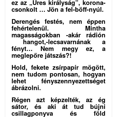
ez az „Üres királyság”, korona-
csonkolt … Jön a fel-böff-nyúl.
Derengés festés, nem éppen
fehértelenül. Mintha
magasságokban -akár rádión
hangot,-lecsavarnának a
fényt… Nem megy ez, a
meglepőre játszás?!
Hold, fekete zsírpapír mögött,
nem tudom pontosan, hogyan
lehet fényszennyezettséget
ábrázolni.
Régen azt képzelték, az ég
sátor, és aki át tud bújni
csillagponyva és föld