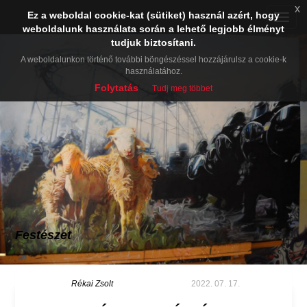
x
Ez a weboldal cookie-kat (sütiket) használ azért, hogy
Toggle
weboldalunk használata során a lehető legjobb élményt
naviga
tudjuk biztosítani.
A weboldalunkon történő további böngészéssel hozzájárulsz a cookie-k
használatához.
Folytatás
Tudj meg többet
Festészet
Rékai Zsolt
2022. 07. 17.