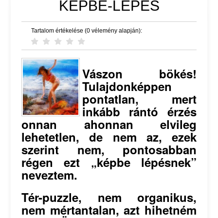
KÉPBE-LÉPÉS
Tartalom értékelése (0 vélemény alapján):
Vászon bökés!
Tulajdonképpen
pontatlan, mert
inkább rántó érzés
onnan ahonnan elvileg
lehetetlen, de nem az, ezek
szerint nem, pontosabban
régen ezt „képbe lépésnek”
neveztem.
Tér-puzzle, nem organikus,
nem mértantalan, azt hihetném