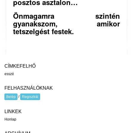
posztos asztalon…
Önmagamra szintén
gyanakszom, amikor
tetszelgést festek.
CÍMKEFELHŐ
esszé
FELHASZNÁLÓKNAK
/
Belép
Regisztrál
LINKEK
Honlap