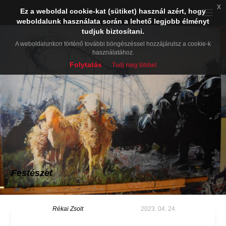
x
Ez a weboldal cookie-kat (sütiket) használ azért, hogy
Toggle
weboldalunk használata során a lehető legjobb élményt
naviga
tudjuk biztosítani.
A weboldalunkon történő további böngészéssel hozzájárulsz a cookie-k
használatához.
Folytatás
Tudj meg többet
Festészet
Rékai Zsolt
2023. 04. 24.