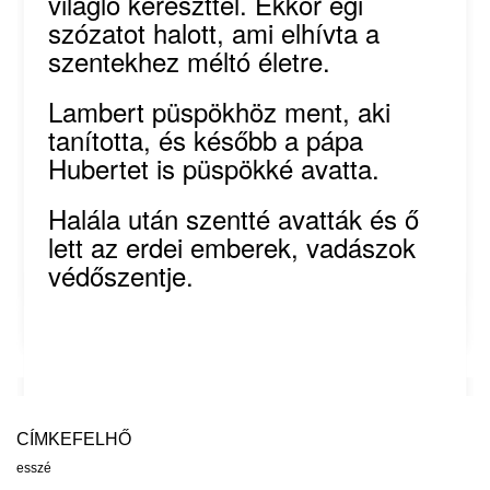
világló kereszttel. Ekkor égi
szózatot halott, ami elhívta a
szentekhez méltó életre.
Lambert püspökhöz ment, aki
tanította, és később a pápa
Hubertet is püspökké avatta.
Halála után szentté avatták és ő
lett az erdei emberek, vadászok
védőszentje.
CÍMKEFELHŐ
esszé