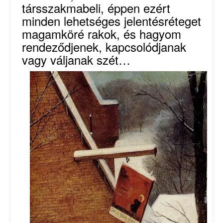
társszakmabeli, éppen ezért
minden lehetséges jelentésréteget
magamköré rakok, és hagyom
rendeződjenek, kapcsolódjanak
vagy váljanak szét…