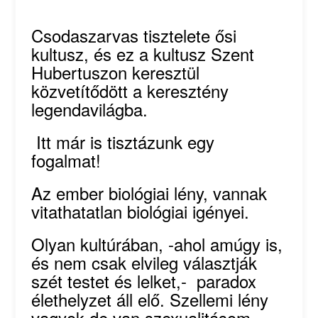
Csodaszarvas tisztelete ősi
kultusz, és ez a kultusz Szent
Hubertuszon keresztül
közvetítődött a keresztény
legendavilágba.
Itt már is tisztázunk egy
fogalmat!
Az ember biológiai lény, vannak
vitathatatlan biológiai igényei.
Olyan kultúrában, -ahol amúgy is,
és nem csak elvileg választják
szét testet és lelket,- paradox
élethelyzet áll elő. Szellemi lény
vagyok de van szexualitásom…