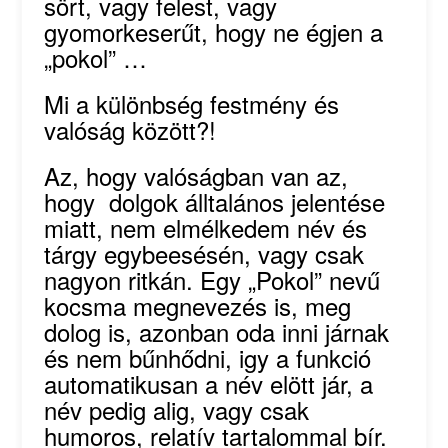
sört, vagy felest, vagy
gyomorkeserűt, hogy ne égjen a
„pokol” …
Mi a különbség festmény és
valóság között?!
Az, hogy valóságban van az,
hogy dolgok álltalános jelentése
miatt, nem elmélkedem név és
tárgy egybeesésén, vagy csak
nagyon ritkán. Egy „Pokol” nevű
kocsma megnevezés is, meg
dolog is, azonban oda inni járnak
és nem bűnhődni, igy a funkció
automatikusan a név elött jár, a
név pedig alig, vagy csak
humoros, relatív tartalommal bír.