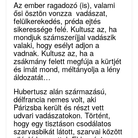
Az ember ragadozó (is), valami
ősi ösztön vonzza vadászat,
felülkerekedés, préda ejtés
sikeressége felé. Kultusz az, ha
mondjuk számszeríjjal vadászik
valaki, hogy esélyt adjon a
vadnak. Kultusz az, ha a
zsákmány felett megfúja a kürtjét
és imát mond, méltányolja a lény
áldozatát…
Hubertusz alán származású,
délfrancia nemes volt, aki
Párizsba került és részt vett
udvari vadászatokon. Történt,
hogy egy tisztáson csodálatos
szarvasbikát látott, szarvai között