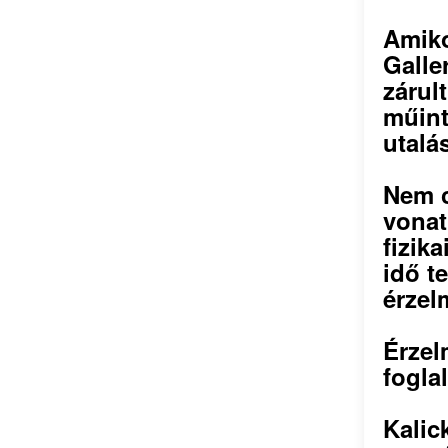
Amiko
Galle
zárul
műint
utalá
Nem c
vonat
fizik
idő t
érzel
Érzelm
fogla
Kalic