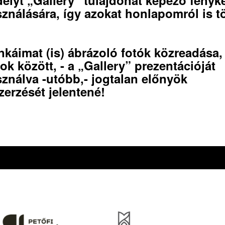
sználására, így azokat honlapomról is t
káimat (is) ábrázoló fotók közreadása, -
ok között, - a „Gallery” prezentációját
sználva -utóbb,- jogtalan előnyök
erzését jelentené!
óirat kiadását, működését a Magyar Kultúráért Alapítvány – Petőfi Kulturális Ügynö