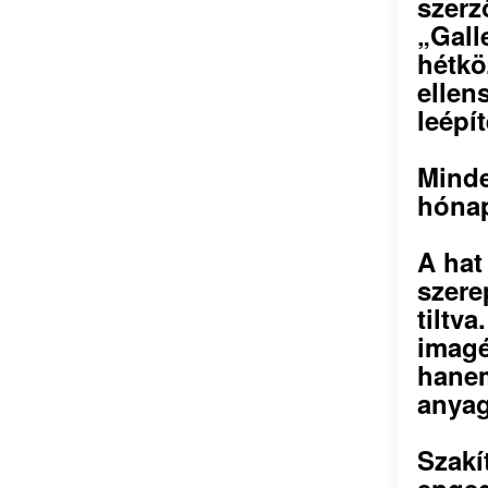
szerz
„Gall
hétkö
ellen
leépí
Minde
hónap
A hat
szere
tiltva
imagé
hanem
anyag
Szakí
enged