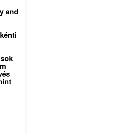
cy and
kénti
 sok
em
vés
mint