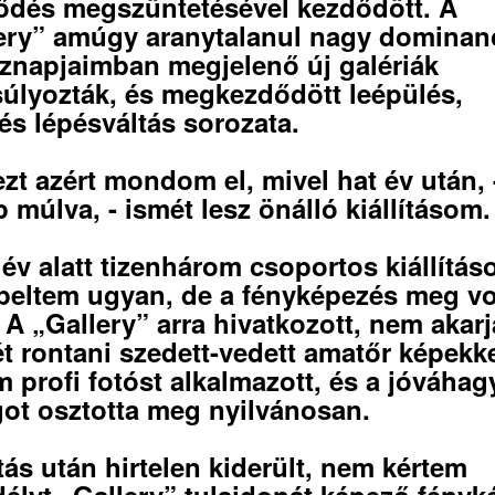
ődés megszüntetésével kezdődött. A
ery” amúgy aranytalanul nagy dominanc
znapjaimban megjelenő új galériák
súlyozták, és megkezdődött leépülés,
tés lépésváltás sorozata.
zt azért mondom el, mivel hat év után, 
 múlva, - ismét lesz önálló kiállításom.
 év alatt tizenhárom csoportos kiállítás
peltem ugyan, de a fényképezés meg vo
. A „Gallery” arra hivatkozott, nem akarj
t rontani szedett-vedett amatőr képekke
 profi fotóst alkalmazott, és a jóváhag
ot osztotta meg nyilvánosan.
tás után hirtelen kiderült, nem kértem
élyt „Gallery” tulajdonát képező fényk