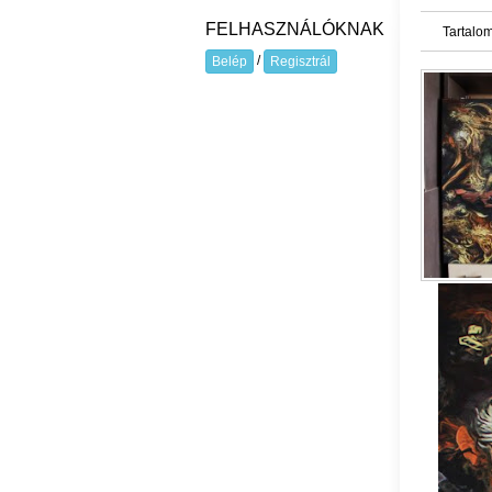
FELHASZNÁLÓKNAK
Tartalom
/
Belép
Regisztrál