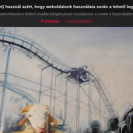
et) használ azért, hogy weboldalunk használata során a lehető leg
weboldalunkon történő további böngészéssel hozzájárulsz a cookie-k használatáh
Folytatás
Tudj meg többet