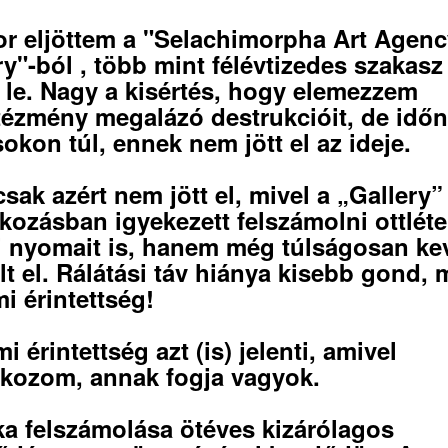
r eljöttem a "Selachimorpha Art Agen
ry"-ból , több mint félévtizedes szakasz
t le. Nagy a kisértés, hogy elemezzem
ézmény megalázó destrukcióit, de időn
sokon túl, ennek nem jött el az ideje.
sak azért nem jött el, mivel a „Gallery”
kozásban igyekezett felszámolni ottlét
ai nyomait is, hanem még túlságosan ke
elt el. Rálátási táv hiánya kisebb gond, 
mi érintettség!
i érintettség azt (is) jelenti, amivel
lkozom, annak fogja vagyok.
ka felszámolása ötéves kizárólagos