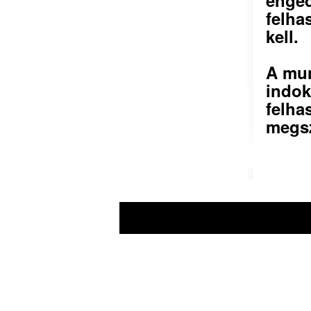
felha
kell.
A mun
indok
felha
megsz
A prae.hu művészeti portál és a Prae foly