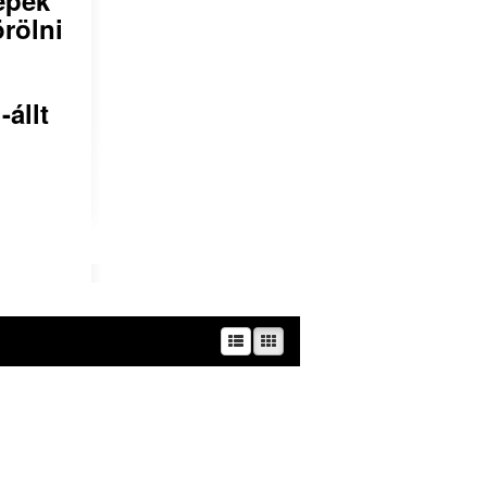
örölni
állt
kség – támogatja.