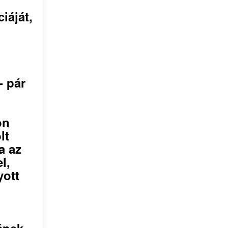
iáját,
- pár
on
lt
a az
l,
yott
épek