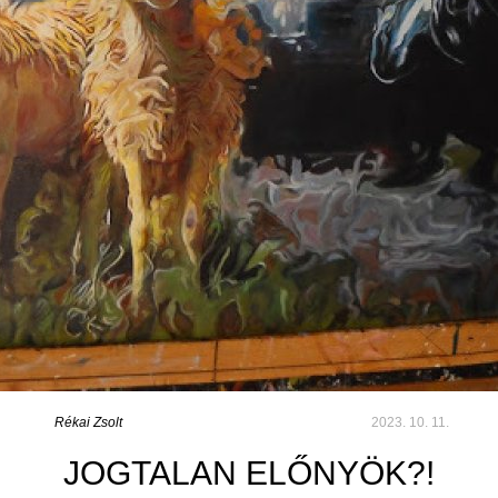
Rékai Zsolt
2023. 10. 11.
JOGTALAN ELŐNYÖK?!