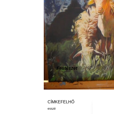
Festészet
CÍMKEFELHŐ
esszé