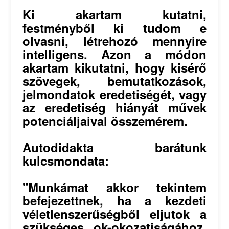
Ki akartam kutatni,
festményből ki tudom e
olvasni, létrehozó mennyire
intelligens. Azon a módon
akartam kikutatni, hogy kisérő
szövegek, bemutatkozások,
jelmondatok eredetiségét, vagy
az eredetiség hiányát művek
potenciáljaival összemérem.
Autodidakta barátunk
kulcsmondata:
"Munkámat akkor tekintem
befejezettnek, ha a kezdeti
véletlenszerűségből eljutok a
szükséges ok-okozatiságához,