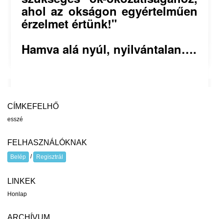
ahol az okságon egyértelműen
érzelmet értünk!"
Hamva alá nyúl, nyilvántalan….
CÍMKEFELHŐ
esszé
FELHASZNÁLÓKNAK
/
Belép
Regisztrál
LINKEK
Honlap
ARCHÍVUM