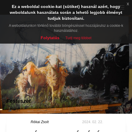
x
Ez a weboldal cookie-kat (sütiket) használ azért, hogy
Toggle
weboldalunk használata során a lehető legjobb élményt
naviga
tudjuk biztosítani.
A weboldalunkon történő további böngészéssel hozzájárulsz a cookie-k
használatához.
Folytatás
Tudj meg többet
Festészet
Rékai Zsolt
2024. 02. 22.