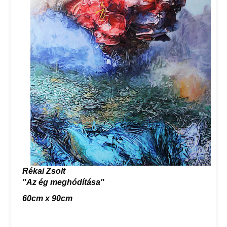
Rékai Zsolt
"Az ég meghódítása"
60cm x 90cm