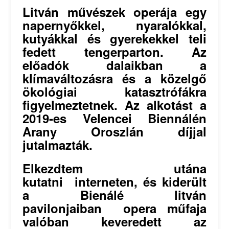
Litván művészek operája egy
napernyőkkel, nyaralókkal,
kutyákkal és gyerekekkel teli
fedett tengerparton. Az
előadók dalaikban a
klímaváltozásra és a közelgő
ökológiai katasztrófákra
figyelmeztetnek. Az alkotást a
2019-es Velencei Biennálén
Arany Oroszlán díjjal
jutalmazták.
Elkezdtem utána
kutatni interneten, és kiderült
a Bienálé litván
pavilonjaiban opera műfaja
valóban keveredett az