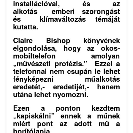
installációval, és az
alkotás emberi szorongást
és klímaváltozás témáját
kutatta.
Claire Bishop könyvének
elgondolása, hogy az okos-
mobiltelefon amolyan
„művészeti protézis.” Ezzel a
telefonnal nem csupán le lehet
fényképezni műalkotás
eredetét,- eredetijét,- hanem
utána lehet nyomozni.
Ezen a ponton kezdtem
„kapiskálni” ennek a műnek
miért pont az adott mű a
borítólapja.