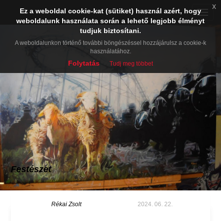
x
Ez a weboldal cookie-kat (sütiket) használ azért, hogy
Toggle
weboldalunk használata során a lehető legjobb élményt
naviga
tudjuk biztosítani.
A weboldalunkon történő további böngészéssel hozzájárulsz a cookie-k
használatához.
Folytatás
Tudj meg többet
Festészet
Rékai Zsolt
2024. 06. 22.