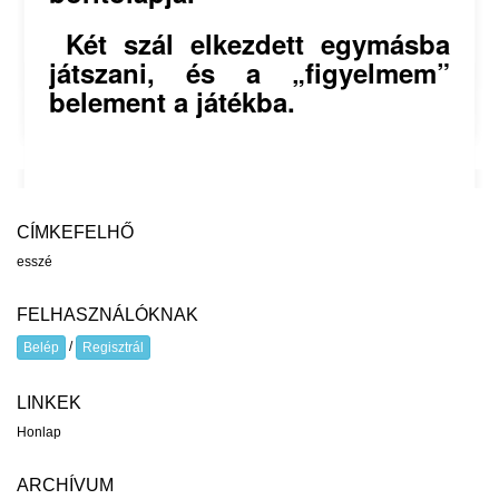
Két szál elkezdett egymásba
játszani, és a „figyelmem”
belement a játékba.
CÍMKEFELHŐ
esszé
FELHASZNÁLÓKNAK
/
Belép
Regisztrál
LINKEK
Honlap
ARCHÍVUM