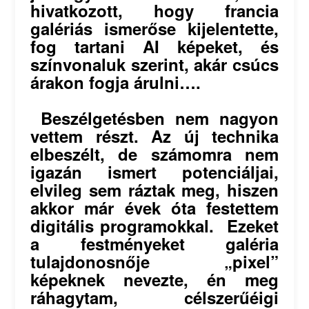
hivatkozott, hogy francia
galériás ismerőse kijelentette,
fog tartani AI képeket, és
színvonaluk szerint, akár csúcs
árakon fogja árulni….
Beszélgetésben nem nagyon
vettem részt. Az új technika
elbeszélt, de számomra nem
igazán ismert potenciáljai,
elvileg sem ráztak meg, hiszen
akkor már évek óta festettem
digitális programokkal. Ezeket
a festményeket galéria
tulajdonosnője „pixel”
képeknek nevezte, én meg
ráhagytam, célszerűéigi