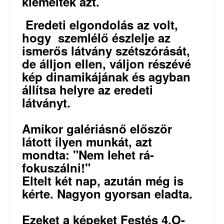
kiemelték azt.
Eredeti elgondolás az volt,
hogy szemlélő észlelje az
ismerős látvány szétszórását,
de álljon ellen, váljon részévé
kép dinamikájának és agyban
állítsa helyre az eredeti
látványt.
Amikor galériásnő először
látott ilyen munkát, azt
mondta: "Nem lehet rá-
fokuszálni!"
Eltelt két nap, azután még is
kérte. Nagyon gyorsan eladta.
Ezeket a képeket Festés 4.O-