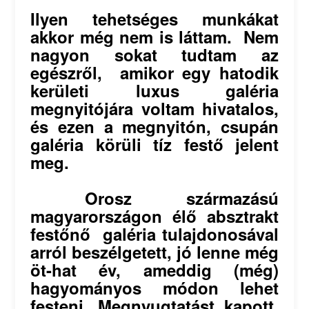
Ilyen tehetséges munkákat
akkor még nem is láttam. Nem
nagyon sokat tudtam az
egészről, amikor egy hatodik
kerületi luxus galéria
megnyitójára voltam hivatalos,
és ezen a megnyitón, csupán
galéria körüli tíz festő jelent
meg.
Orosz származású
magyarországon élő absztrakt
festőnő galéria tulajdonosával
arról beszélgetett, jó lenne még
öt-hat év, ameddig (még)
hagyományos módon lehet
festeni. Megnyugtatást kapott,