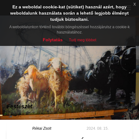
x
Ez a weboldal cookie-kat (sütiket) használ azért, hogy
Toggle
weboldalunk használata során a lehető legjobb élményt
naviga
tudjuk biztosítani.
A weboldalunkon történő további böngészéssel hozzájárulsz a cookie-k
használatához.
Folytatás
Tudj meg többet
Festészet
Rékai Zsolt
2024. 08. 15.