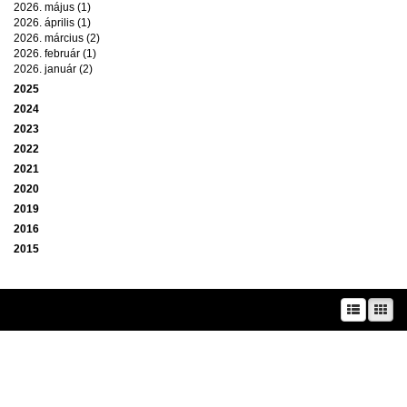
2026. május (1)
2026. április (1)
2026. március (2)
2026. február (1)
2026. január (2)
2025
2024
2023
2022
2021
2020
2019
2016
2015
A prae.hu művészeti portál és a Prae folyóirat kiadását, működését a Magyar
Kultúráért Alapítvány – Petőfi Kulturális Ügynökség – támogatja.