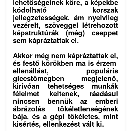
lehetőségeinek köre, a képekbe
kódolható korszak
jellegzetességek, ám nyelvileg
vezérelt, szöveggel létrehozott
képstruktúrák (még) cseppet
sem kápráztattak el.
Akkor még nem kápráztattak el,
és festő körökben ma is érzem
ellenállást, populáris
giccstömegben megjelenő,
kirívóan tehetséges munkák
félelmet keltenek, ráadásul
nincsen bennük az emberi
ábrázolás tökéletlenségének
bája, és a gépi tökéletes, mint
kisértés, ellenkezést vált ki.