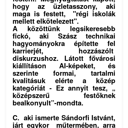
hogy az üzletasszony, aki
maga is festett, "régi iskolák
mellett elkötelezett".
A közöttünk legsikeresebb
fickó, aki Szász technikai
hagyományokra építette fel
karrierjét, hozzászólt
diskurzushoz. Látott fővárosi
kiállításon AI-képeket, és
szerinte formai, tartalmi
kvalitásuk elérte a közép
kategóriát - Ez annyit tesz, „
középszerű festőknek
bealkonyult”-mondta.
C. aki ismerte Sándorfi Istvánt,
járt egykor műtermében, arra