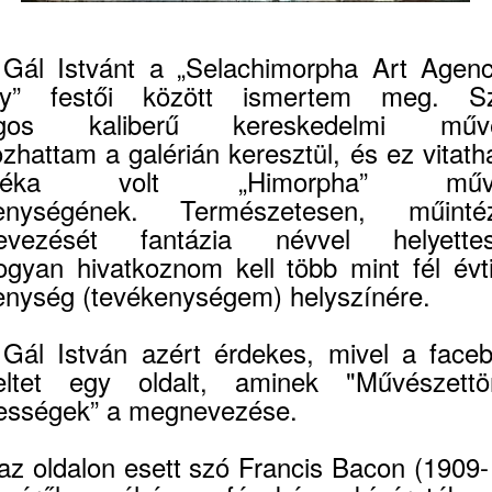
Gál Istvánt a „Selachimorpha Art Agen
ery” festői között ismertem meg. S
ágos kaliberű kereskedelmi művé
ozhattam a galérián keresztül, és ez vitath
adéka volt „Himorpha” művés
kenységének. Természetesen, műinté
evezését fantázia névvel helyettes
ogyan hivatkoznom kell több mint fél évt
enység (tevékenységem) helyszínére.
Gál István azért érdekes, mivel a face
ltet egy oldalt, aminek "Művészettör
ességek” a megnevezése.
az oldalon esett szó Francis Bacon (1909-