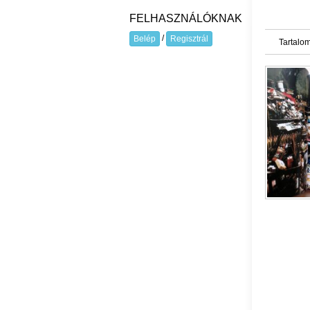
FELHASZNÁLÓKNAK
/
Belép
Regisztrál
Tartalom