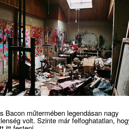
is Bacon műtermében legendásan nagy
lenség volt. Szinte már felfoghatatlan, hog
t itt festeni.