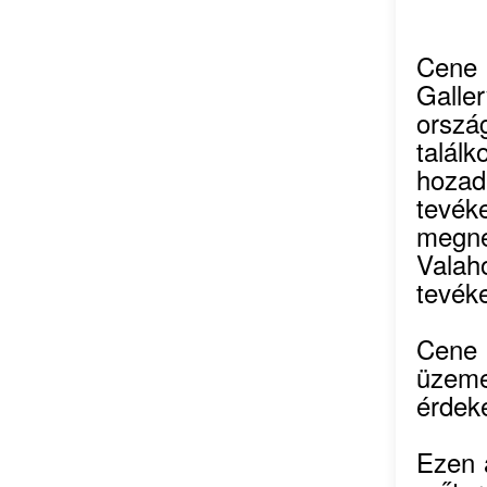
Cene 
Gall
orsz
találk
hoz
tevé
megn
Valah
tevék
Cene 
üzeme
érdek
Ezen 