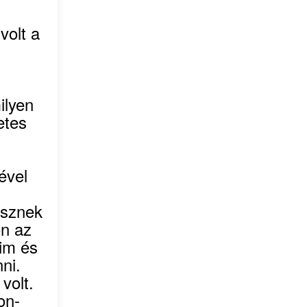
volt a
ilyen
etes
ével
észnek
on az
tim és
ni.
volt.
on-