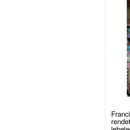
Franc
rendet
lehetet