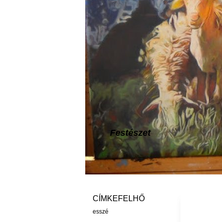
Festészet
CÍMKEFELHŐ
esszé