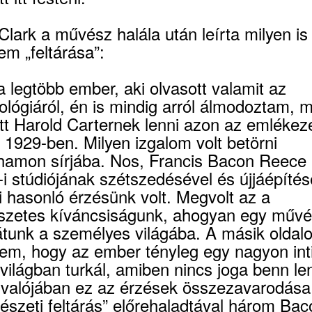
Clark a művész halála után leírta milyen is 
m „feltárása”:
a legtöbb ember, aki olvasott valamit az
ológiáról, én is mindig arról álmodoztam, m
tt Harold Carternek lenni azon az emlékez
1929-ben. Milyen izgalom volt betörni
hamon sírjába. Nos, Francis Bacon Reece
 stúdiójának szétszedésével és újjáépítés
 hasonló érzésünk volt. Megvolt az a
szetes kíváncsiságunk, ahogyan egy műv
átunk a személyes világába. A másik oldal
elem, hogy az ember tényleg egy nagyon in
 világban turkál, amiben nincs joga benn len
 valójában ez az érzések összezavarodása 
észeti feltárás” előrehaladtával három Bac