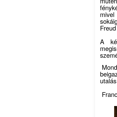
műte
fényk
mivel
sokái
Freud 
A ké
megis
szemé
Monda
beigaz
utalás
Franc