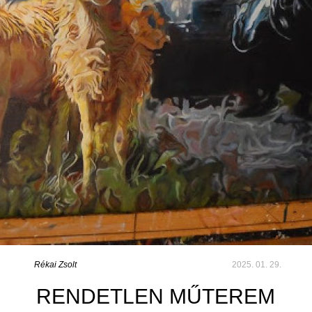
Rékai Zsolt
2025. 01. 29.
RENDETLEN MŰTEREM