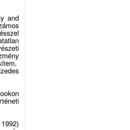
cy and
zámos
sszel
atatlan
zeti
zmény
ítem.
izedes
bookon
téneti
 1992)