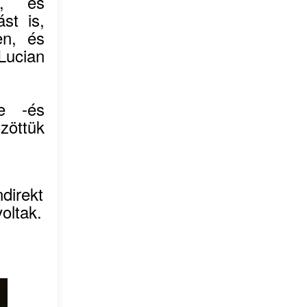
n, és
st is,
en, és
Lucian
e -és
zöttük
ndirekt
oltak.