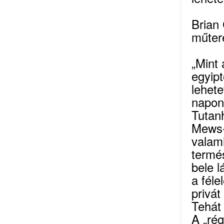
Brian 
műtere
„Mint 
egyipt
lehete
napon 
Tutan
Mews-i
valami
termé
bele l
a fél
privát
Tehát
A „rég