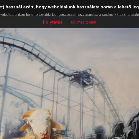
et) használ azért, hogy weboldalunk használata során a lehető leg
weboldalunkon történő további böngészéssel hozzájárulsz a cookie-k használatáh
Folytatás
Tudj meg többet