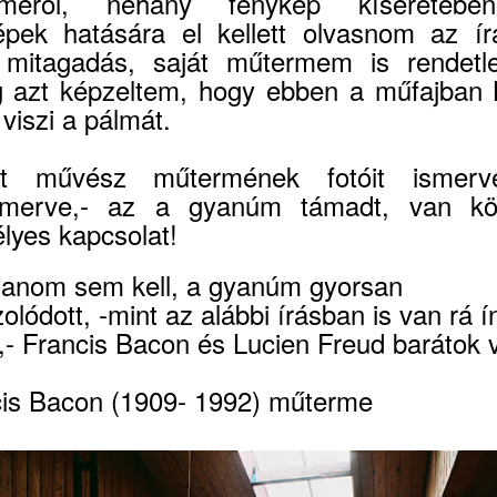
rméről, néhány fénykép kíséretébe
épek hatására el kellett olvasnom az írá
 mitagadás, saját műtermem is rendetl
g azt képzeltem, hogy ebben a műfajban 
viszi a pálmát.
t művész műtermének fotóit ismerv
merve,- az a gyanúm támadt, van kö
lyes kapcsolat!
nom sem kell, a gyanúm gyorsan
olódott, -mint az alábbi írásban is van rá í
,- Francis Bacon és Lucien Freud barátok v
is Bacon (1909- 1992) műterme