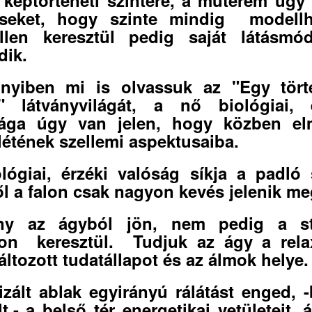
réseket, hogy szinte mindig modellh
llen keresztül pedig saját látásmód
dik.
nyiben mi is olvassuk az "Egy törté
" látványvilágát, a nő biológiai, 
sága úgy van jelen, hogy közben elm
 létének szellemi aspektusaiba.
lógiai, érzéki valóság síkja a padló 
l a falon csak nagyon kevés jelenik me
ny az ágyból jön, nem pedig a stil
on keresztül. Tudjuk az ágy a rela
ltozott tudatállapot és az álmok helye.
lizált ablak egyirányú rálátást enged, -
lt,- a belső tér energetikai vetületeit, á