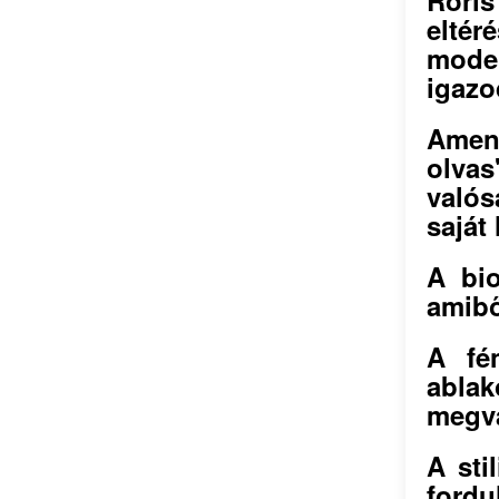
elté
mode
igazo
Amen
olvas
való
saját
A bio
amibő
A fé
ablak
megvá
A sti
fordu