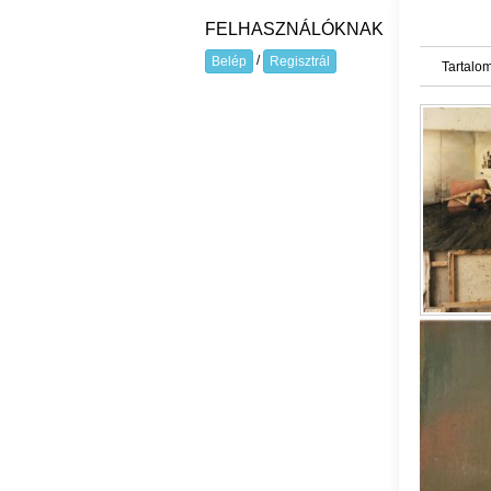
FELHASZNÁLÓKNAK
/
Belép
Regisztrál
Tartalom