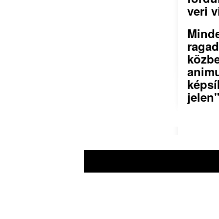
veri v
Minde
raga
közbe
animu
képsí
jelen"
A prae.hu művészeti portál és a Prae foly