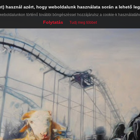
et) használ azért, hogy weboldalunk használata során a lehető leg
weboldalunkon történő további böngészéssel hozzájárulsz a cookie-k használatáh
Folytatás
Tudj meg többet