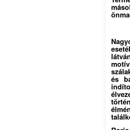
máso
önmag
Nagy
eseté
látv
motí
szála
és b
indít
élve
tört
élmén
találk
Roris