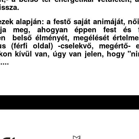
issza.
zek alapján: a festő saját animáját, női
dja meg, ahogyan éppen fest és f
n belső élményét, megélését értelme
s (férfi oldal) -cselekvő, megértő- e
kon kívül van, úgy van jelen, hogy "n
....
óirat kiadását, működését a Magyar Kultúráért Alapítvány – Petőfi Kulturális Ügynö