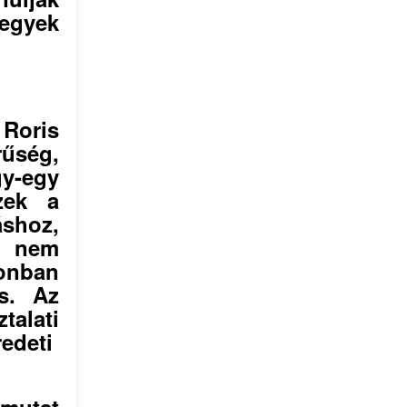
egyek
Roris
rűség,
y-egy
zek a
áshoz,
l nem
zonban
s. Az
alati
redeti
 mutat