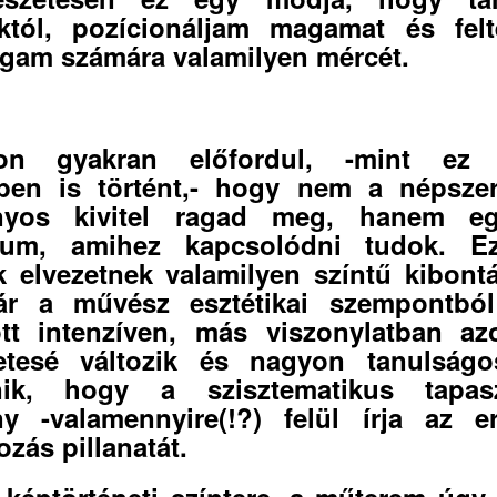
któl, pozícionáljam magamat és felt
am számára valamilyen mércét.
on gyakran előfordul, -mint ez 
ben is történt,- hogy nem a népsze
ányos kivitel ragad meg, hanem eg
vum, amihez kapcsolódni tudok. E
k elvezetnek valamilyen színtű kibont
ár a művész esztétikai szempontbó
ott intenzíven, más viszonylatban a
zetesé változik és nagyon tanulságo
énik, hogy a szisztematikus tapaszt
y -valamennyire(!?) felül írja az e
ozás pillanatát.
 képtörténeti színtere, a műterem úgy