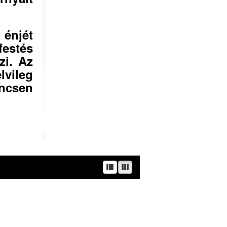
 énjét
estés
zi. Az
lvileg
incsen
kség – támogatja.