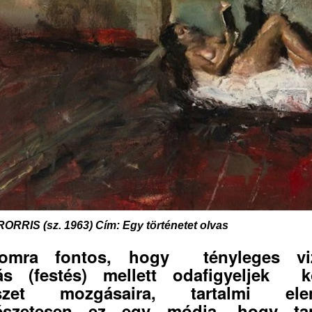
ORRIS (sz. 1963) Cím: Egy történetet olvas
omra fontos, hogy tényleges viz
ás (festés) mellett odafigyeljek k
észet mozgásaira, tartalmi elem
észetesen ez egy módja, hogy tan