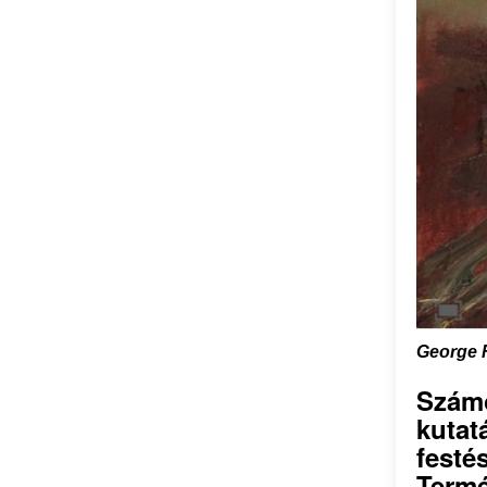
George R
Szám
kutat
fest
Term