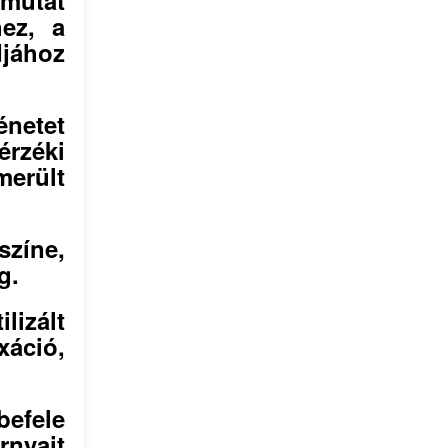
ez, a
jához
netet
érzéki
erült
színe,
g.
izált
xáció,
befele
rnyait