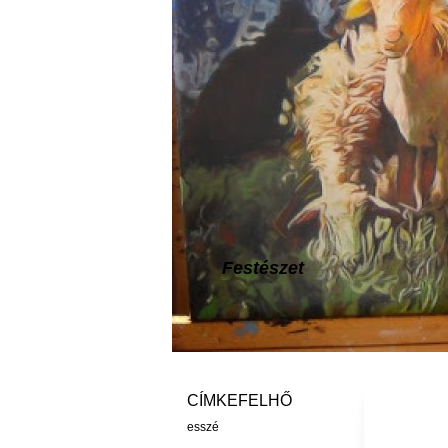
Festészet
CÍMKEFELHŐ
esszé