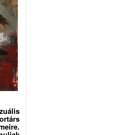
uális
ortárs
eire.
uljak