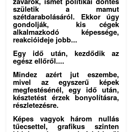
zavarok, ismét politikai döntés
születik a mamut
szétdarabolásáról. Ekkor úgy
gondolják, kis cégek
alkalmazkodó képessége,
reakcióideje jobb...
Egy idő után, kezdődik az
egész ellőről....
Mindez azért jut eszembe,
mivel az egyszerű képek
megfestésénél, egy idő után,
késztetést érzek bonyolításra,
részletezésre.
Képes vagyok három nullás
tűecsettel, grafikus szinten