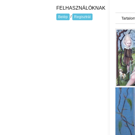
FELHASZNÁLÓKNAK
/
Belép
Regisztrál
Tartalom