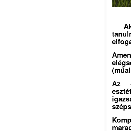
A
tanu
elfog
Amen
elég
(műal
Az é
eszt
igazs
széps
Komp
mara