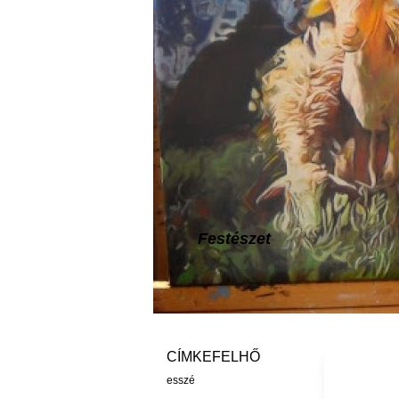
Festészet
CÍMKEFELHŐ
esszé