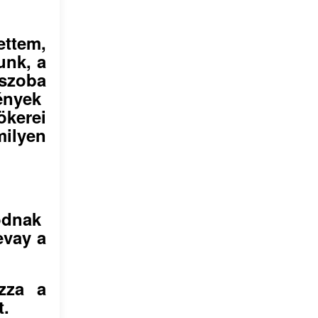
ttem,
unk, a
szoba
ények
ökerei
ilyen
ódnak
evay a
azza a
t.