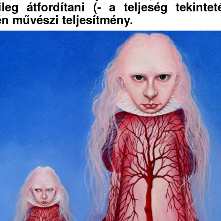
ileg átfordítani (- a teljeség tekintet
én művészi teljesítmény.