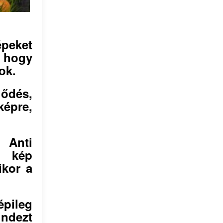
peket
 hogy
tok.
ődés,
épre,
 Anti
a kép
ikor a
pileg
ndezt