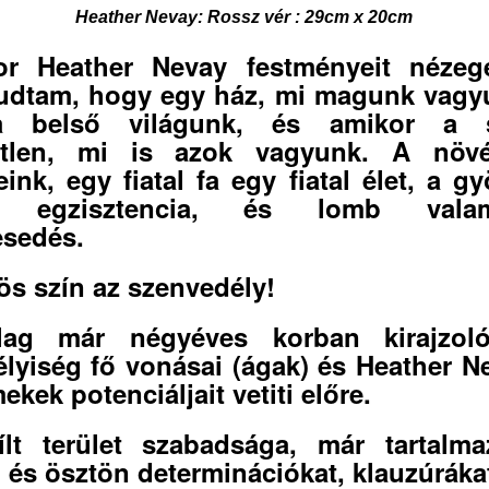
Heather Nevay: Rossz vér : 29cm x 20cm
or Heather Nevay festményeit nézege
udtam, hogy egy ház, mi magunk vagy
a belső világunk, és amikor a 
etlen, mi is azok vagyunk. A növ
eink, egy fiatal fa egy fiatal élet, a gy
i egzisztencia, és lomb valam
jesedés.
ös szín az szenvedély!
tólag már négyéves korban kirajzol
lyiség fő vonásai (ágak) és Heather N
ekek potenciáljait vetiti előre.
lt terület szabadsága, már tartalm
i és ösztön determinációkat, klauzúráka