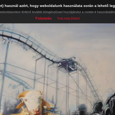
et) használ azért, hogy weboldalunk használata során a lehető leg
weboldalunkon történő további böngészéssel hozzájárulsz a cookie-k használatáh
Folytatás
Tudj meg többet