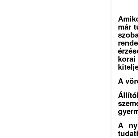
Amik
már t
szob
rend
érzés
kora
kitel
A vör
Állí
szemé
gyerm
A nyí
tudat