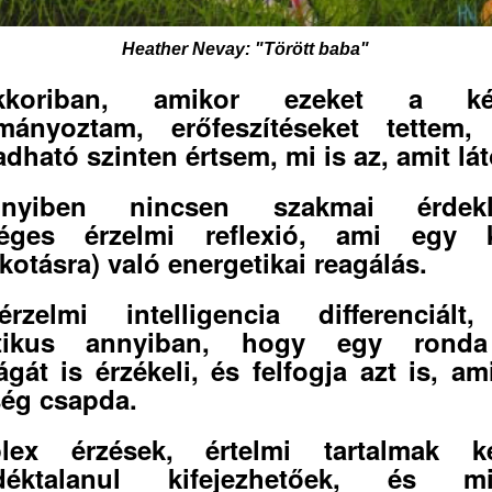
Heather Nevay: "Törött baba"
kkoriban, amikor ezeket a ké
lmányoztam, erőfeszítéseket tettem,
adható szinten értsem, mi is az, amit lá
nyiben nincsen szakmai érdekl
séges érzelmi reflexió, ami egy k
kotásra) való energetikai reagálás.
rzelmi intelligencia differenciált,
étikus annyiban, hogy egy rond
ágát is érzékeli, és felfogja azt is, am
ég csapda.
lex érzések, értelmi tartalmak ké
déktalanul kifejezhetőek, és mi