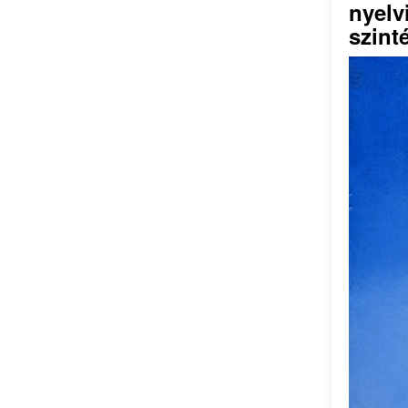
nyelv
szint