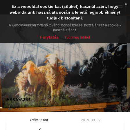
x
Ez a weboldal cookie-kat (sütiket) használ azért, hogy
Toggle
weboldalunk használata során a lehető legjobb élményt
naviga
tudjuk biztosítani.
A weboldalunkon történő további böngészéssel hozzájárulsz a cookie-k
használatához.
Folytatás
Tudj meg többet
Festészet
Rékai Zsolt
2019. 09. 02.