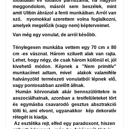
tudattalan és tudatos párhuzama, ha nagyon
meggondolom, másról sem beszélek, mint
amit Ulibin ábrázol a fenti munkáiban. Arról van
szó, nyomokkal szerettem volna foglalkozni,
amelyek megelőzik (vagy nem) képterveimet.
Van még egy vonulat, de arról később.
Ténylegesen munkába vettem egy 70 cm x 80
cm -es vásznat. Három sziluett alak van rajta.
Lehet, hogy négy, de csak három különül el, jól
kivehető módon. Képnek a "Nem primitív"
munkacímet adtam, mivel alakok valamiféle
halványzöld természeti vonulatból lépnek elő,
vagy pontosabban azelőtt állnak.
Humán körvonalak akár bennszülöttekre is
asszociálhatnak, azonban a testfelületeket tört
és egymásba csavarodó gesztus absztrakció
tölti ki, ami elvont, ugyanakkor kép dekoratív
rétegét is kiadja.
Az esztétika rejt, elfed egy paradoxont, hiszen