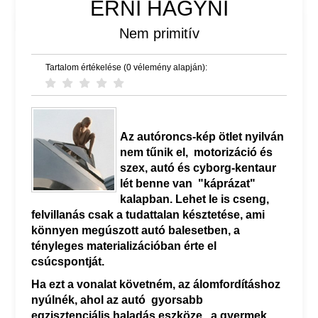
ÉRNI HAGYNI
Nem primitív
Tartalom értékelése (0 vélemény alapján):
Az autóroncs-kép ötlet nyilván
nem tűnik el, motorizáció és
szex, autó és cyborg-kentaur
lét benne van "káprázat"
kalapban. Lehet le is cseng,
felvillanás csak a tudattalan késztetése, ami
könnyen megúszott autó balesetben, a
tényleges materializációban érte el
csúcspontját.
Ha ezt a vonalat követném, az álomfordításhoz
nyúlnék, ahol az autó gyorsabb
egzisztenciális haladás eszköze, a gyermek