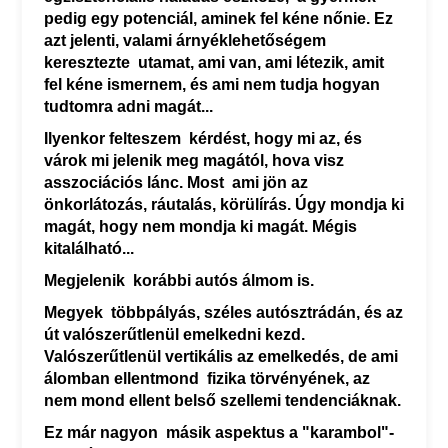
pedig egy potenciál, aminek fel kéne nőnie. Ez
azt jelenti, valami árnyéklehetőségem
keresztezte utamat, ami van, ami létezik, amit
fel kéne ismernem, és ami nem tudja hogyan
tudtomra adni magát...
Ilyenkor felteszem kérdést, hogy mi az, és
várok mi jelenik meg magától, hova visz
asszociációs lánc. Most ami jön az
önkorlátozás, ráutalás, körülírás. Úgy mondja ki
magát, hogy nem mondja ki magát. Mégis
kitalálható...
Megjelenik korábbi autós álmom is.
Megyek többpályás, széles autósztrádán, és az
út valószerűtlenül emelkedni kezd.
Valószerűtlenül vertikális az emelkedés, de ami
álomban ellentmond fizika törvényének, az
nem mond ellent belső szellemi tendenciáknak.
Ez már nagyon másik aspektus a "karambol"-