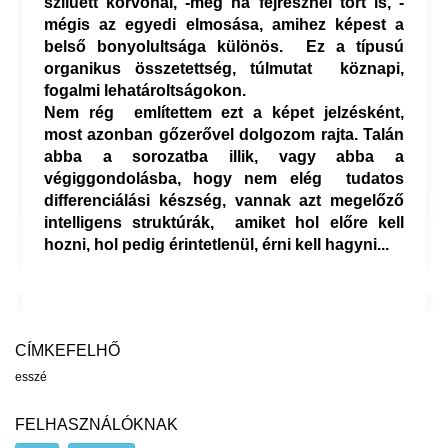
sziluett körvonal, -még ha fejrésznél tört is, -
mégis az egyedi elmosása, amihez képest a
belső bonyolultsága különös. Ez a típusú
organikus összetettség, túlmutat köznapi,
fogalmi lehatároltságokon.
Nem rég említettem ezt a képet jelzésként,
most azonban gőzerővel dolgozom rajta. Talán
abba a sorozatba illik, vagy abba a
végiggondolásba, hogy nem elég tudatos
differenciálási készség, vannak azt megelőző
intelligens struktúrák, amiket hol előre kell
hozni, hol pedig érintetlenül, érni kell hagyni...
CÍMKEFELHŐ
esszé
FELHASZNÁLÓKNAK