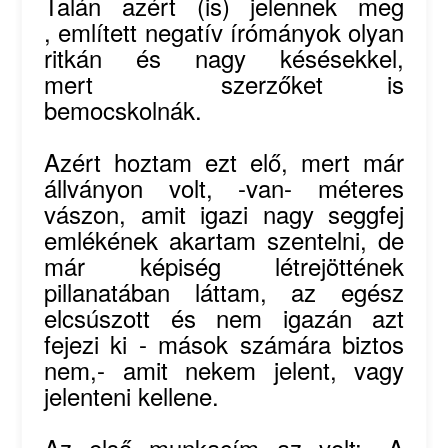
Talán azért (is) jelennek meg
, említett negatív írómányok olyan
ritkán és nagy késésekkel,
mert szerzőket is
bemocskolnák.
Azért hoztam ezt elő, mert már
állványon volt, -van- méteres
vászon, amit igazi nagy seggfej
emlékének akartam szentelni, de
már képiség létrejöttének
pillanatában láttam, az egész
elcsúszott és nem igazán azt
fejezi ki - mások számára biztos
nem,- amit nekem jelent, vagy
jelenteni kellene.
Az első munkacím az volt: „A