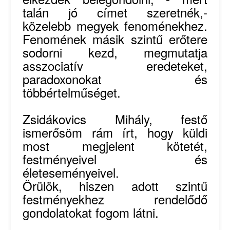
talán jó címet szeretnék,-
közelebb megyek fenoménekhez.
Fenomének másik szintű erőtere
sodorni kezd, megmutatja
asszociatív eredeteket,
paradoxonokat és
többértelműséget.
Zsidákovics Mihály, festő
ismerősöm rám írt, hogy küldi
most megjelent kötetét,
festményeivel és
életeseményeivel.
Örülök, hiszen adott szintű
festményekhez rendelődő
gondolatokat fogom látni.