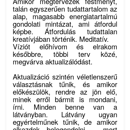
Amikor megtervezek festményt,
talán egyszerűen tudattartalom az
alap, magasabb energiatartalmú
gondolati mintázat, ami átfordul
képbe. Átfordulás tudattalan
kreatívjában történik. Meditatív.
Víziót előhívom és elrakom
későbbre, többi terv közé,
megvárva aktualizálódást.
Aktualizáció szintén véletlenszerű
választásnak tűnik, és amikor
előkészülök, rendre az jön elő,
minek erről bármit is mondani,
írni. Minden benne van a
látványban. Látvány ugyan
egyértelműnek tűnik, de amikor
elkezdek belegondolni, - mert