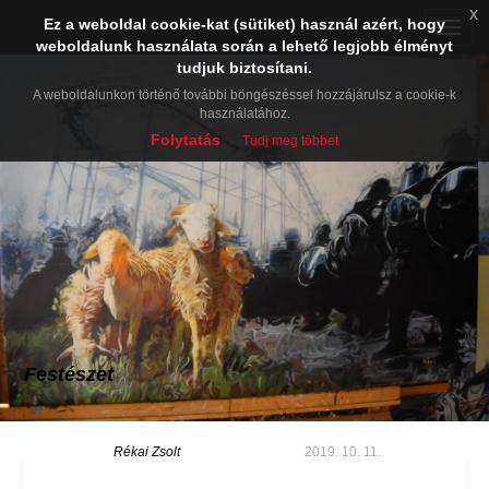
x
Ez a weboldal cookie-kat (sütiket) használ azért, hogy
Toggle
weboldalunk használata során a lehető legjobb élményt
naviga
tudjuk biztosítani.
A weboldalunkon történő további böngészéssel hozzájárulsz a cookie-k
használatához.
Folytatás
Tudj meg többet
Festészet
Rékai Zsolt
2019. 10. 11.