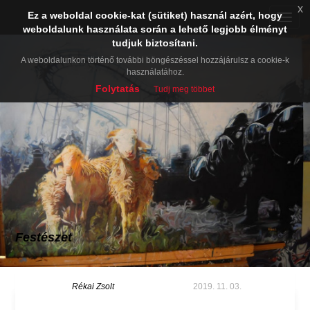
x
Ez a weboldal cookie-kat (sütiket) használ azért, hogy
Toggle
weboldalunk használata során a lehető legjobb élményt
naviga
tudjuk biztosítani.
A weboldalunkon történő további böngészéssel hozzájárulsz a cookie-k
használatához.
Folytatás
Tudj meg többet
Festészet
Rékai Zsolt
2019. 11. 03.