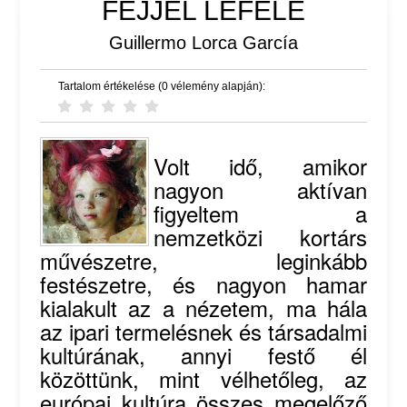
FEJJEL LEFELE
Guillermo Lorca García
Tartalom értékelése (0 vélemény alapján):
Volt idő, amikor
nagyon aktívan
figyeltem a
nemzetközi kortárs
művészetre, leginkább
festészetre, és nagyon hamar
kialakult az a nézetem, ma hála
az ipari termelésnek és társadalmi
kultúrának, annyi festő él
közöttünk, mint vélhetőleg, az
európai kultúra összes megelőző