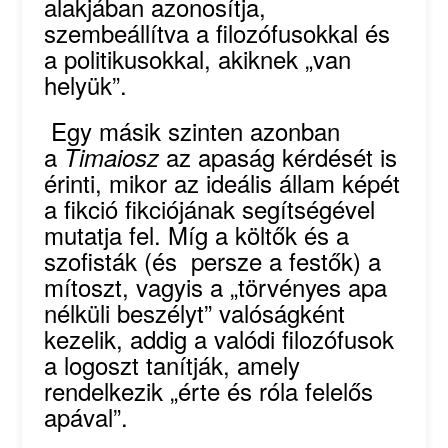
alakjában azonosítja,
szembeállítva a filozófusokkal és
a politikusokkal, akiknek „van
helyük”.
Egy másik szinten azonban
a
az apaság kérdését is
Timaiosz
érinti, mikor az ideális állam képét
a fikció fikciójának segítségével
mutatja fel. Míg a költők és a
szofisták (és persze a festők) a
mítoszt, vagyis a „törvényes apa
nélküli beszélyt” valóságként
kezelik, addig a valódi filozófusok
a logoszt tanítják, amely
rendelkezik „érte és róla felelős
apával”.