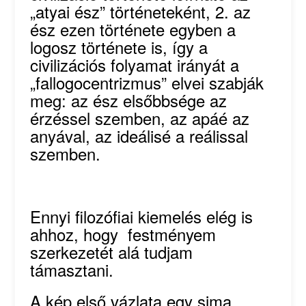
„atyai ész” történeteként, 2. az
ész ezen története egyben a
logosz története is, így a
civilizációs folyamat irányát a
„fallogocentrizmus” elvei szabják
meg: az ész elsőbbsége az
érzéssel szemben, az apáé az
anyával, az ideálisé a reálissal
szemben.
Ennyi filozófiai kiemelés elég is
ahhoz, hogy festményem
szerkezetét alá tudjam
támasztani.
A kép első vázlata egy sima,