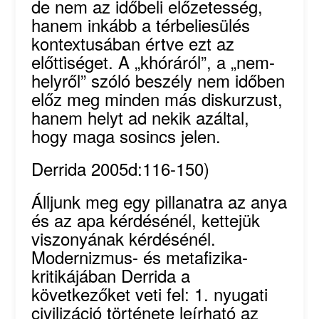
de nem az időbeli előzetesség,
hanem inkább a térbeliesülés
kontextusában értve ezt az
előttiséget. A „khóráról”, a „nem-
helyről” szóló beszély nem időben
előz meg minden más diskurzust,
hanem helyt ad nekik azáltal,
hogy maga sosincs jelen.
Derrida 2005d:116-150)
Álljunk meg egy pillanatra az anya
és az apa kérdésénél, kettejük
viszonyának kérdésénél.
Modernizmus- és metafizika-
kritikájában Derrida a
következőket veti fel: 1. nyugati
civilizáció története leírható az