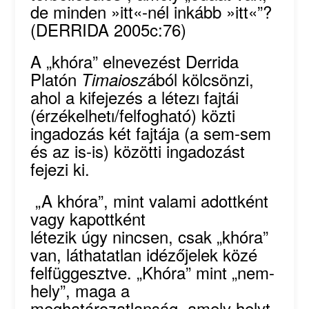
de minden »itt«-nél inkább »itt«”?
(DERRIDA 2005c:76)
A „khóra” elnevezést Derrida
Platón
ából kölcsönzi,
Timaiosz
ahol a kifejezés a létezı fajtái
(érzékelhetı/felfogható) közti
ingadozás két fajtája (a sem-sem
és az is-is) közötti ingadozást
fejezi ki.
„A khóra”, mint valami adottként
vagy kapottként
létezik úgy nincsen, csak „khóra”
van, láthatatlan idézőjelek közé
felfüggesztve. „Khóra” mint „nem-
hely”, maga a
meghatározatlanság, amely helyt