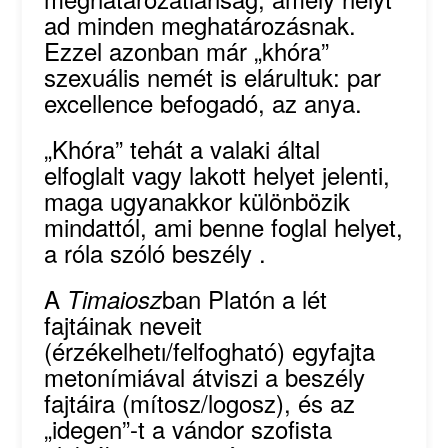
ad minden meghatározásnak.
Ezzel azonban már „khóra”
szexuális nemét is elárultuk: par
excellence befogadó, az anya.
„Khóra” tehát a valaki által
elfoglalt vagy lakott helyet jelenti,
maga ugyanakkor különbözik
mindattól, ami benne foglal helyet,
a róla szóló beszély .
A
ban Platón a lét
Timaiosz
fajtáinak neveit
(érzékelhetı/felfogható) egyfajta
metonímiával átviszi a beszély
fajtáira (mítosz/logosz), és az
„idegen”-t a vándor szofista