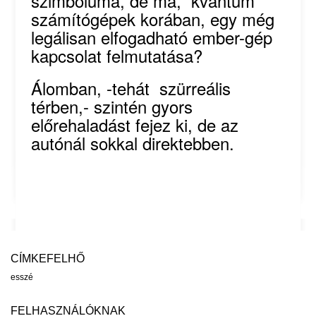
szimbóluma, de ma, kvantum
számítógépek korában, egy még
legálisan elfogadható ember-gép
kapcsolat felmutatása?
Álomban, -tehát szürreális
térben,- szintén gyors
előrehaladást fejez ki, de az
autónál sokkal direktebben.
CÍMKEFELHŐ
esszé
FELHASZNÁLÓKNAK