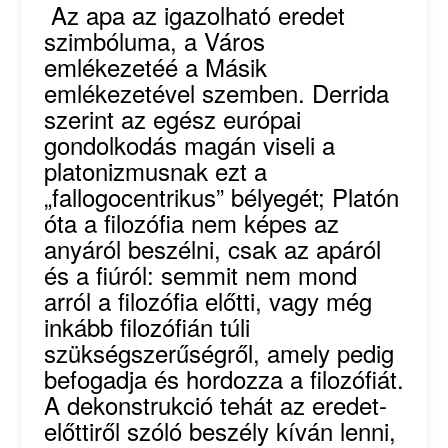
Az apa az igazolható eredet
szimbóluma, a Város
emlékezetéé a Másik
emlékezetével szemben. Derrida
szerint az egész európai
gondolkodás magán viseli a
platonizmusnak ezt a
„fallogocentrikus” bélyegét; Platón
óta a filozófia nem képes az
anyáról beszélni, csak az apáról
és a fiúról: semmit nem mond
arról a filozófia előtti, vagy még
inkább filozófián túli
szükségszerűségről, amely pedig
befogadja és hordozza a filozófiát.
A dekonstrukció tehát az eredet-
előttiről szóló beszély kíván lenni,