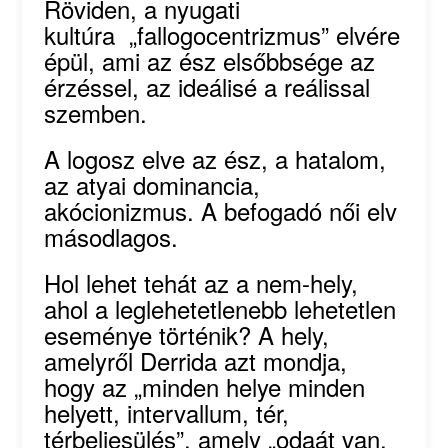
Röviden, a nyugati
kultúra „fallogocentrizmus” elvére
épül, ami az ész elsőbbsége az
érzéssel, az ideálisé a reálissal
szemben.
A logosz elve az ész, a hatalom,
az atyai dominancia,
akócionizmus. A befogadó női elv
másodlagos.
Hol lehet tehát az a nem-hely,
ahol a leglehetetlenebb lehetetlen
eseménye történik? A hely,
amelyről Derrida azt mondja,
hogy az „minden helye minden
helyett, intervallum, tér,
térbeliesülés”, amely „odaát van,