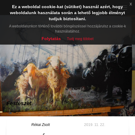
x
Ez a weboldal cookie-kat (sütiket) használ azért, hogy
Toggle
weboldalunk használata során a lehető legjobb élményt
naviga
tudjuk biztosítani.
A weboldalunkon történő további böngészéssel hozzájárulsz a cookie-k
használatához.
Folytatás
Tudj meg többet
Festészet
Rékai Zsolt
2019. 11. 22.