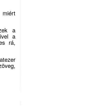
 miért
zek a
ivel a
es rá,
hatezer
zöveg,