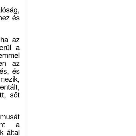
alóság,
hez és
 ha az
erül a
lemmel
len az
és, és
mezik,
ntált,
t, sőt
zmusát
int a
k által