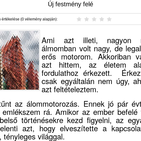
Új festmény felé
 értékelése (0 vélemény alapján):
Ami azt illeti, nagyon r
álmomban volt nagy, de legal
erős motorom. Akkoriban v
azt hittem, az életem al
fordulathoz érkezett. Érkeze
csak egyáltalán nem úgy, a
azt feltételeztem.
 tűnt az álommotorozás. Ennek jó pár évt
 emlékszem rá. Amikor az ember befelé f
belső történésekre kezd figyelni, az egyá
elenti azt, hogy elveszítette a kapcsola
, tényleges világgal.