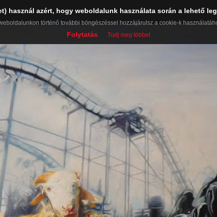
et) használ azért, hogy weboldalunk használata során a lehető leg
weboldalunkon történő további böngészéssel hozzájárulsz a cookie-k használatáh
Folytatás
Tudj meg többet