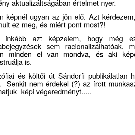
ny aktualizáltságában értelmet nyer.
n képnél ugyan az jön elő. Azt kérdezem,
nult ez meg, és miért pont most?!
e inkább azt képzelem, hogy még e
bejegyzések sem racionalizálhatóak, m
n minden el van mondva, és aki kép
truálja is.
zófiai és költői út Sándorfi publikálatlan 
a. Senkit nem érdekel (?) az írott munkas
hatjuk képi végeredményt.....