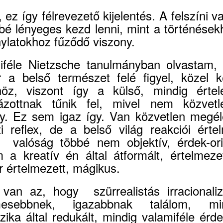
e, ez így félrevezető kijelentés. A felszíni v
bé lényeges kezd lenni, mint a történések
nylatokhoz fűződő viszony.
iféle Nietzsche tanulmányban olvastam,
 a belső természet felé figyel, közel k
höz, viszont így a külső, mindig érte
házottnak tűnik fel, mivel nem közvet
y. Ez sem igaz így. Van közvetlen megél
ti reflex, de a belső világ reakciói értel
l valóság többé nem objektív, érdek-orie
 a kreatív én által átformált, értelmezet
r értelmezett, mágikus.
 van az, hogy szürrealistás irracionali
lmesebbnek, igazabbnak találom, m
zika által redukált, mindig valamiféle érde