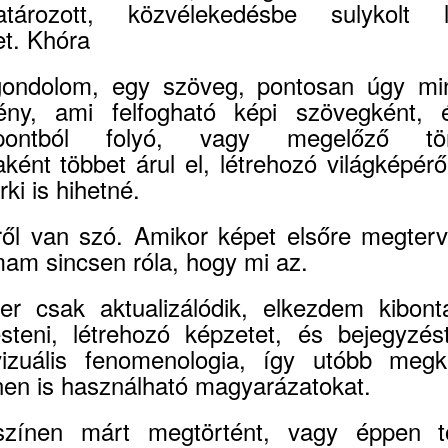
tározott, közvélekedésbe sulykolt 
et. Khóra
ondolom, egy szöveg, pontosan úgy mi
ény, ami felfogható képi szövegként, é
pontból folyó, vagy megelőző tör
ént többet árul el, létrehozó világképérő
rki is hihetné.
ről van szó. Amikor képet elsőre megter
mam sincsen róla, hogy mi az.
er csak aktualizálódik, elkezdem kibont
steni, létrehozó képzetet, és bejegyzést
izuális fenomenologia, így utóbb me
ínen is használható magyarázatokat.
színen márt megtörtént, vagy éppen t