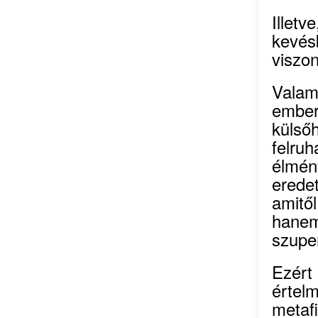
Illetv
kevés
viszo
Valam
ember
külső
felru
élmén
erede
amitő
hanem
szupe
Ezért
érte
metafi