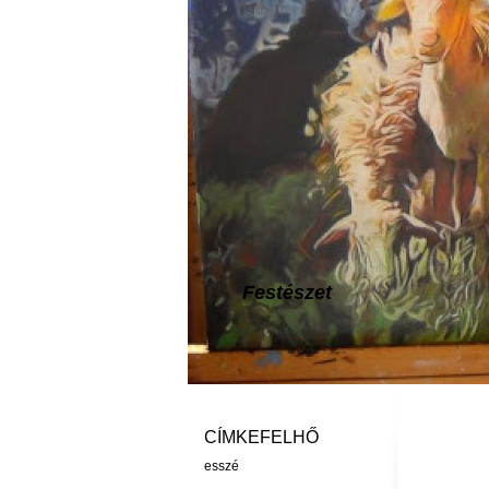
Festészet
CÍMKEFELHŐ
esszé