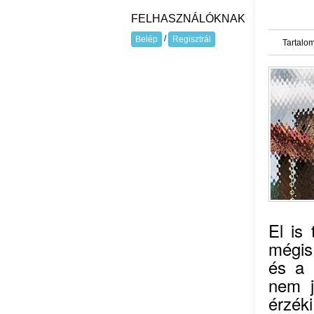
FELHASZNÁLÓKNAK
/
Belép
Regisztrál
Tartalom
El is
mégis
és a 
nem j
érzéki