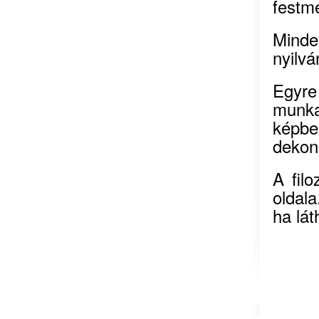
festmé
Minde
nyilvá
Egyr
munka
képbe
dekons
A filo
oldal
ha lát