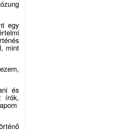
lózung
nt egy
rtelmi
ténés
l, mint
vezem,
ani és
 írók,
gkapom
örténő