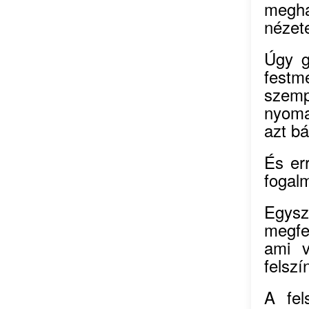
megha
nézet
Úgy g
festm
szem
nyomak
azt bá
És er
fogal
Egysz
megfe
ami v
felsz
A fel