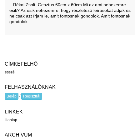
Rékai Zsolt: Gesztus 60cm x 60cm Mi az ami nehezemre
esik? Az esik nehezemre, hogy részletező leírásokat adjak és
ne csak azt írjam le, amit fontosnak gondolok. Amit fontosnak
gondolok…
CÍMKEFELHŐ
esszé
FELHASZNÁLÓKNAK
/
Belép
Regisztrál
LINKEK
Honlap
ARCHÍVUM