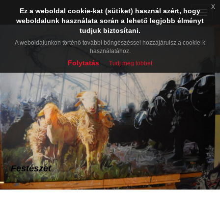
x
Ez a weboldal cookie-kat (sütiket) használ azért, hogy
Toggle
weboldalunk használata során a lehető legjobb élményt
naviga
tudjuk biztosítani.
A weboldalunkon történő további böngészéssel hozzájárulsz a cookie-k
használatához.
Folytatás
Tudj meg többet
Festészet