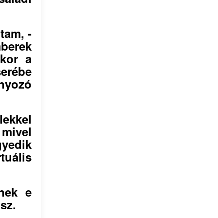
tam, -
berek
kkor a
serébe
nyozó
lekkel
 mivel
gyedik
tuális
nek e
sz.