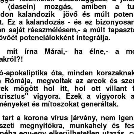
li (dasein) mozgás, amiben a tu
don kalandozik jövő és múlt potenc
t. Ez a kalandozás - és ez bizonyos
n saját ráeszmélésem,- a múlt tapaszta
jövőét potenciálokként integrálja.
n mit írna Márai,- ha élne,- a mo
akról?!
-apokaliptika óta, minden korszakn
a Rómája, megvoltak az arcok és sze
ek mögött hol itt, hol ott villant 
krisztus" vigyora. Ezek a vigyorok 
ményeket és mítoszokat generáltak.
 tart a korona vírus járvány, nem igen
szeti megnyitókra, munkahely és fes
 néha egy-egy elkerülhetetlen utazás, c