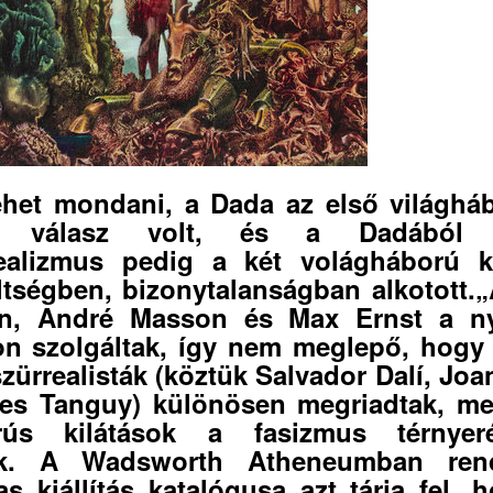
ehet mondani, a Dada az első világhá
t válasz volt, és a Dadából 
ealizmus pedig a két volágháború k
ltségben, bizonytalanságban alkotott.
on, André Masson és Max Ernst a ny
on szolgáltak, így nem meglepő, hogy
zürrealisták (köztük Salvador Dalí, Joa
es Tanguy) különösen megriadtak, me
rús kilátások a fasizmus térnyeré
ek. A Wadsworth Atheneumban rend
as kiállítás katalógusa azt tárja fel, 