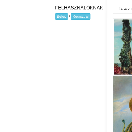
FELHASZNÁLÓKNAK
Tartalom
/
Belép
Regisztrál