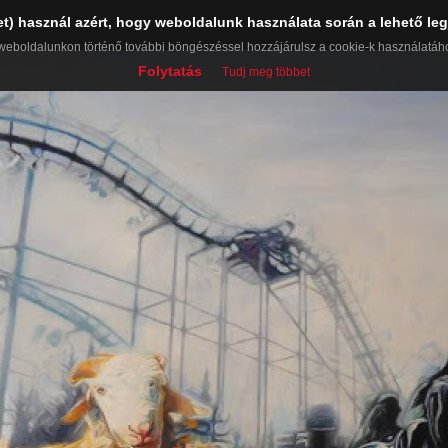
et) használ azért, hogy weboldalunk használata során a lehető leg
weboldalunkon történő további böngészéssel hozzájárulsz a cookie-k használatáh
Folytatás
Tudj meg többet