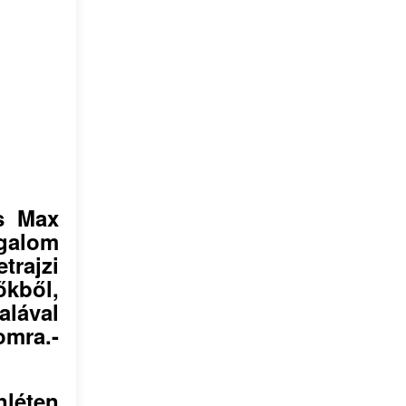
s Max
zgalom
rajzi
kből,
lával
omra.-
nléten