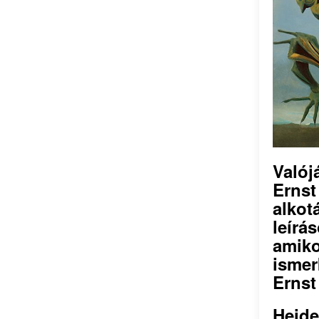
Való
Ernst
alko
leír
amik
ismer
Ernst
Heide