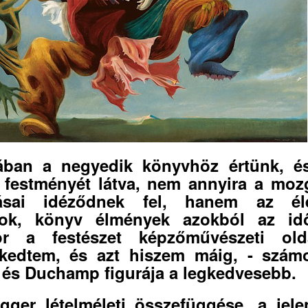
jában a negyedik könyvhöz értünk, é
 festményét látva, nem annyira a mo
tásai idéződnek fel, hanem az élet
ások, könyv élmények azokból az idő
or a festészet képzőművészeti olda
kedtem, és azt hiszem máig, - szám
 és Duchamp figurája a legkedvesebb.
gger lételméleti összefüggése, a jele