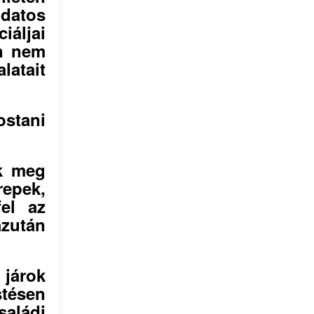
datos
iáljai
an nem
latait
stani
ak meg
repek,
fel az
azután
 járok
tésen
saládi