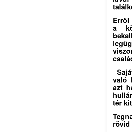
talál
Erről
a kö
bekal
legüg
visz
csalá
Saját
való 
azt h
hullá
tér ki
Tegn
rövid