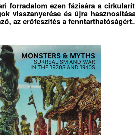
ari forradalom ezen fázisára a cirkularít
ok visszanyerése és újra hasznosítás
mző, az erőfeszítés a fenntarthatóságért..