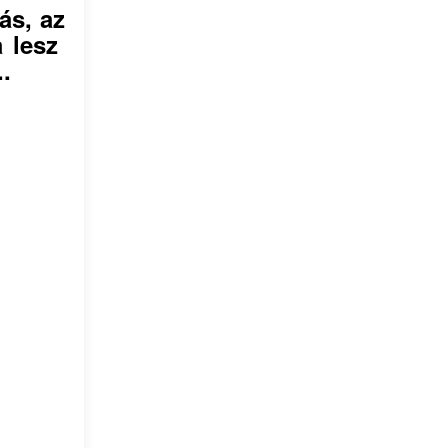
ás, az
a lesz
.