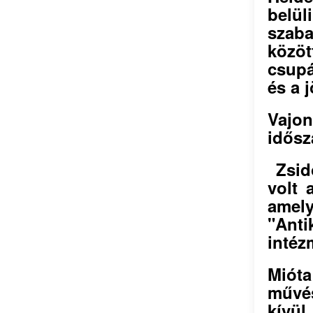
belü
szaba
közöt
csupá
és a 
Vajo
idősz
Zsidó
volt 
amely
"Anti
intéz
Mióta
művé
kívül