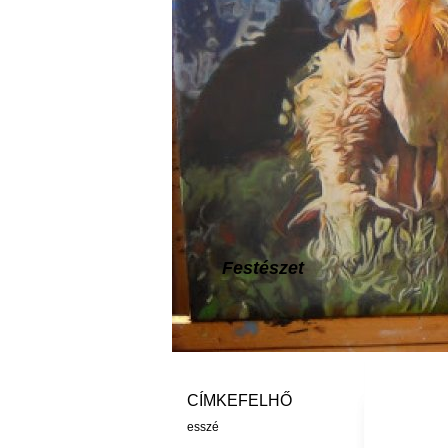
Festészet
CÍMKEFELHŐ
esszé