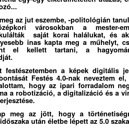
kozó...
 meg az jut eszembe, -politológián tanul
zépkori városokban a mester-em
kulálták saját korai halálukat, és a
yesebb inas kapta meg a műhelyt, c
ont el kellett tartani, a hagyomá
dját.
 festészetemben a képek digitális je
bontását Festés 4.0-nak neveztem el,
alottam, hogy az ipari forradalom ne
ma a robotizáció, a digitalizáció és a vir
terjesztése.
ap meg az jött, hogy a történetiség
 időszaka után életbe lépett az 5.0 szaka