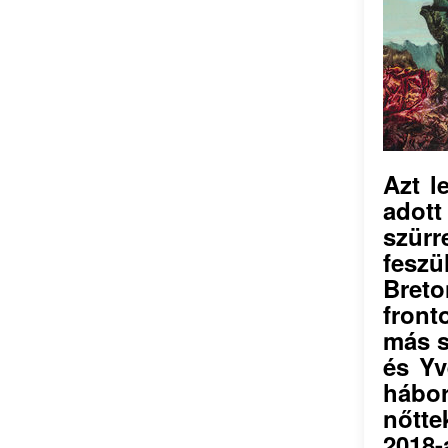
Azt l
adot
szürr
feszü
Bret
front
más s
és Yv
hábo
nőtt
2018-