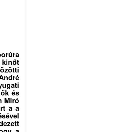
borúra
kinőt
özötti
„André
ugati
 ők és
n Miró
rt a a
sével
ezett
hogy a