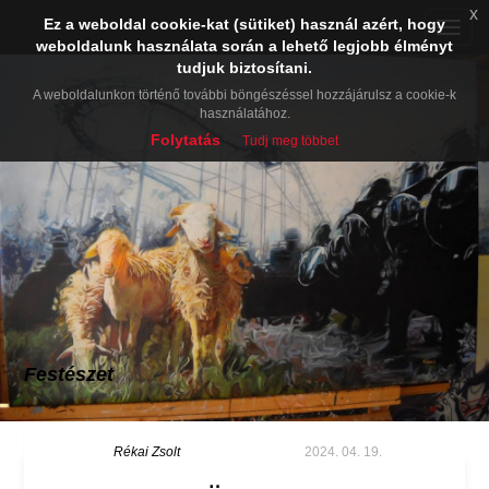
x
Ez a weboldal cookie-kat (sütiket) használ azért, hogy
Toggle
weboldalunk használata során a lehető legjobb élményt
naviga
tudjuk biztosítani.
A weboldalunkon történő további böngészéssel hozzájárulsz a cookie-k
használatához.
Folytatás
Tudj meg többet
Festészet
Rékai Zsolt
2024. 04. 19.