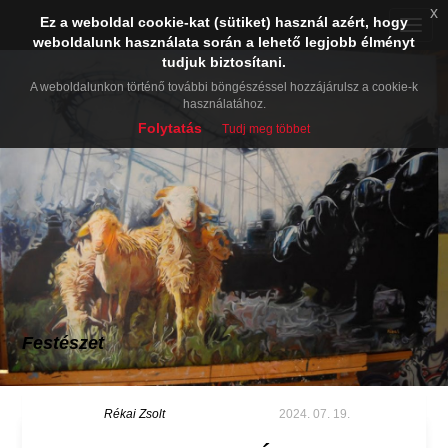
x
Ez a weboldal cookie-kat (sütiket) használ azért, hogy
Toggle
weboldalunk használata során a lehető legjobb élményt
naviga
tudjuk biztosítani.
A weboldalunkon történő további böngészéssel hozzájárulsz a cookie-k
használatához.
Folytatás
Tudj meg többet
Festészet
Rékai Zsolt
2024. 07. 19.