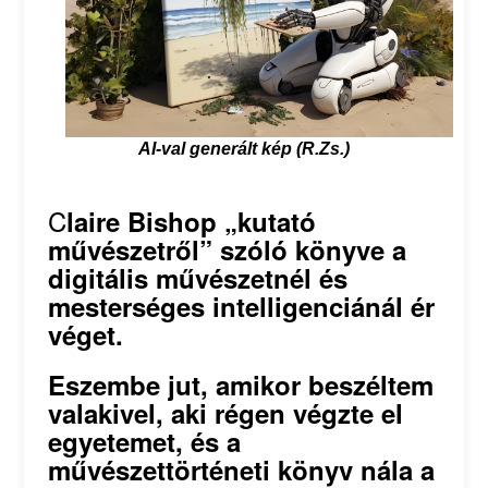
AI-val generált kép (R.Zs.)
C
laire Bishop „kutató
művészetről” szóló könyve a
digitális művészetnél és
mesterséges intelligenciánál ér
véget.
Eszembe jut, amikor beszéltem
valakivel, aki régen végzte el
egyetemet, és a
művészettörténeti könyv nála a