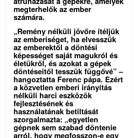
átruházását a gépekre, amelyek
megterhelők az ember
számára.
„Remény nélküli jövőre ítéljük
az emberiséget, ha elvesszük
az emberektől a döntési
képességet saját magukról és
életükről, és azokat a gépek
döntéseitől tesszük függővé” –
hangoztatta Ferenc pápa. Ezért
a közvetlen emberi irányítás
nélküli harci eszközök
fejlesztésének és
használatának betiltását
szorgalmazta: „egyetlen
gépnek sem szabad döntenie
arról, hogy megfosszon-e egy