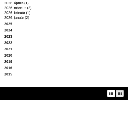
2026. április (1)
2026. március (2)
2026. február (1)
2026. január (2)
2025
2024
2023
2022
2021
2020
2019
2016
2015
A prae.hu művészeti portál és a Prae folyóirat kiadását, működését a Magyar
Kultúráért Alapítvány – Petőfi Kulturális Ügynökség – támogatja.