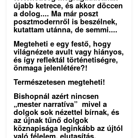
újabb ketrece, és akkor döccen
a dolog.... Ma már poszt
posztmodernről is beszélnek,
kutattam utánna, de semmi....
Megteheti e egy festő, hogy
világnézete avult vagy hiányos,
és így reflektál történetiségre,
önmaga jelenlétére?!
Természetesen megteheti!
Bishopnál azért nincsen
„mester narratíva” mivel a
dolgok sok nézettel bírnak, és
az újnak tűnő dolgok
köznapisága leginkább az újtól
való félelem, elutasítás.