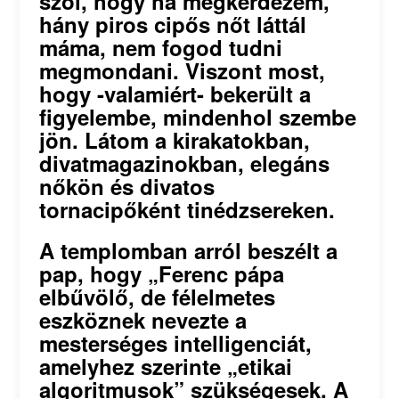
szól, hogy ha megkérdezem,
hány piros cipős nőt láttál
máma, nem fogod tudni
megmondani. Viszont most,
hogy -valamiért- bekerült a
figyelembe, mindenhol szembe
jön. Látom a kirakatokban,
divatmagazinokban, elegáns
nőkön és divatos
tornacipőként tinédzsereken.
A templomban arról beszélt a
pap, hogy „Ferenc pápa
elbűvölő, de félelmetes
eszköznek nevezte a
mesterséges intelligenciát,
amelyhez szerinte „etikai
algoritmusok” szükségesek. A