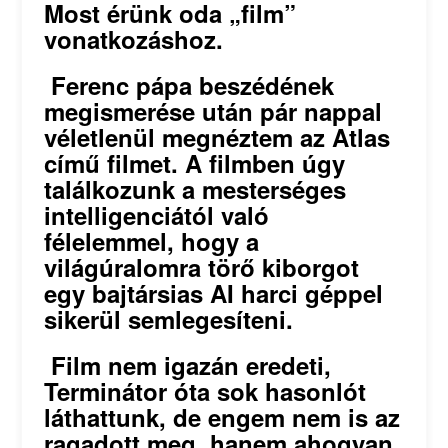
Most érünk oda „film”
vonatkozáshoz.
Ferenc pápa beszédének
megismerése után pár nappal
véletlenül megnéztem az Atlas
című filmet. A filmben úgy
találkozunk a mesterséges
intelligenciától való
félelemmel, hogy a
világúralomra törő kiborgot
egy bajtársias AI harci géppel
sikerül semlegesíteni.
Film nem igazán eredeti,
Terminátor óta sok hasonlót
láthattunk, de engem nem is az
ragadott meg, hanem ahogyan