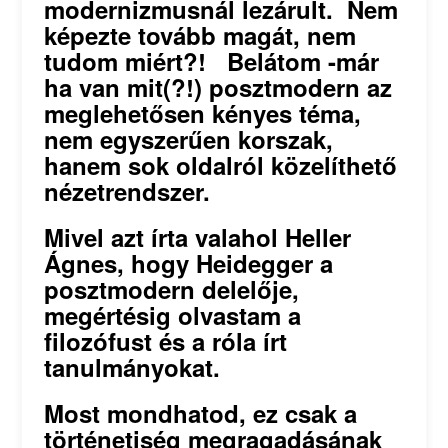
modernizmusnál lezárult. Nem
képezte tovább magát, nem
tudom miért?! Belátom -már
ha van mit(?!) posztmodern az
meglehetősen kényes téma,
nem egyszerűen korszak,
hanem sok oldalról közelíthető
nézetrendszer.
Mivel azt írta valahol Heller
Ágnes, hogy Heidegger a
posztmodern delelője,
megértésig olvastam a
filozófust és a róla írt
tanulmányokat.
Most mondhatod, ez csak a
történetiség megragadásának