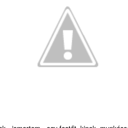
ek, -ismertem,- egy festőt, kinek munkáss