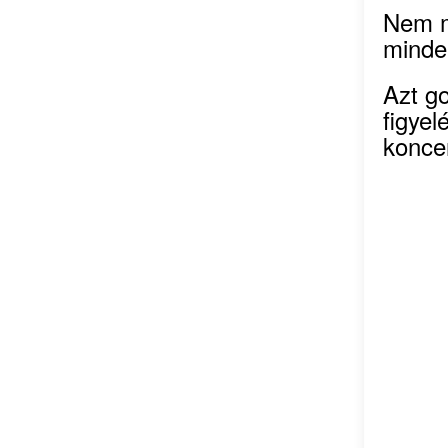
Nem m
minde
Azt g
figyel
konce