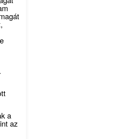
tam
 magát
,
ge
.
tt
ak a
int az