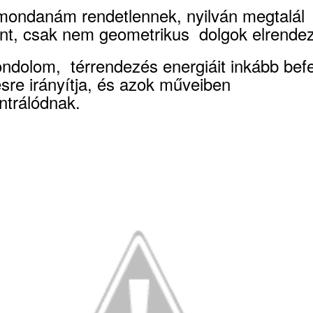
ondanám rendetlennek, nyilván megtalál
nt, csak nem geometrikus dolgok elrende
ondolom, térrendezés energiáit inkább befe
ésre irányítja, és azok műveiben
ntrálódnak.