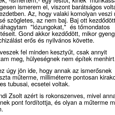
egesen ismerem el, viszont barátságos vol
kezdetben. Az, hogy valaki komolyan veszi
sé szögletes, az nem baj. Baj ott kezdődött
ráhagytam "lózungokat," és tőmondatos
ntéseit. Gond akkor kezdődött, mikor gyen
chizálást erős és nyilvános követte.
eszek fel minden kesztyűt, csak annyit
tam meg, hülyeségnek nem építek menhirt
ez úgy jön ide, hogy annak az ismerősnek
szta műterme, milliméterre pontosan kirako
es tubusai, ecsetei voltak.
di Zsolt azért is rokonszenves, mivel ann
nek pont fordítottja, és olyan a műterme m
m.