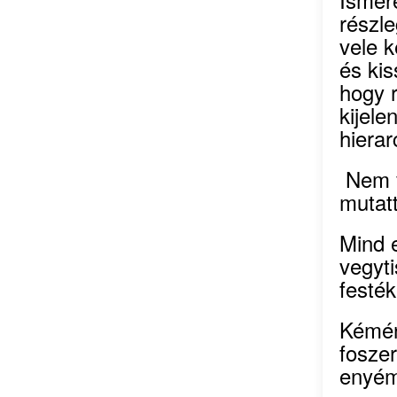
részl
vele 
és kis
hogy 
kijele
hierar
Nem v
mutat
Mind 
vegyti
festék
Kémén
foszer
enyé