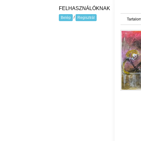
FELHASZNÁLÓKNAK
/
Belép
Regisztrál
Tartalom