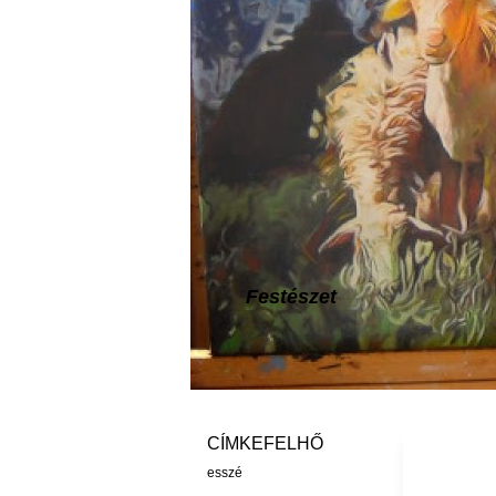
Festészet
CÍMKEFELHŐ
esszé