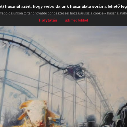
et) használ azért, hogy weboldalunk használata során a lehető leg
weboldalunkon történő további böngészéssel hozzájárulsz a cookie-k használatáh
Folytatás
Tudj meg többet