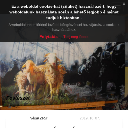
x
Ez a weboldal cookie-kat (sütiket) használ azért, hogy
Toggle
weboldalunk használata során a lehető legjobb élményt
naviga
tudjuk biztosítani.
A weboldalunkon történő további böngészéssel hozzájárulsz a cookie-k
használatához.
Folytatás
Tudj meg többet
Festészet
Rékai Zsolt
2019. 10. 07.