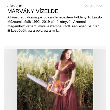
Rékai Zsolt
2023. 07. 22.
MÁRVÁNY VÍZELDE
A könyvtár ujdonságok polcán felfedeztem Földényi F. László
Múzeumi séták 1992.-2019 című könyvét. Azonnal
magamhoz vettem, mivel eszembe jutott régi eset. Színtén
itt kezdődött, az a polc, az a mill…