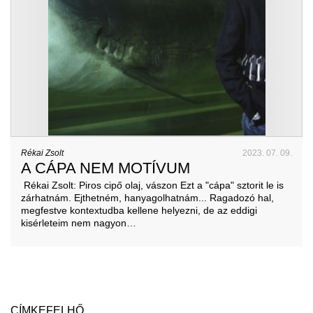
Rékai Zsolt
2023. 07. 09.
A CÁPA NEM MOTÍVUM
Rékai Zsolt: Piros cipő olaj, vászon Ezt a "cápa" sztorit le is
zárhatnám. Ejthetném, hanyagolhatnám... Ragadozó hal,
megfestve kontextudba kellene helyezni, de az eddigi
kisérleteim nem nagyon…
CÍMKEFELHŐ