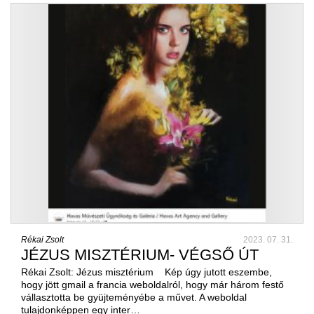
Rékai Zsolt
2023. 07. 31.
JÉZUS MISZTÉRIUM- VÉGSŐ ÚT
Rékai Zsolt: Jézus misztérium Kép úgy jutott eszembe,
hogy jött gmail a francia weboldalról, hogy már három festő
vállasztotta be gyüjteményébe a művet. A weboldal
tulajdonképpen egy inter…