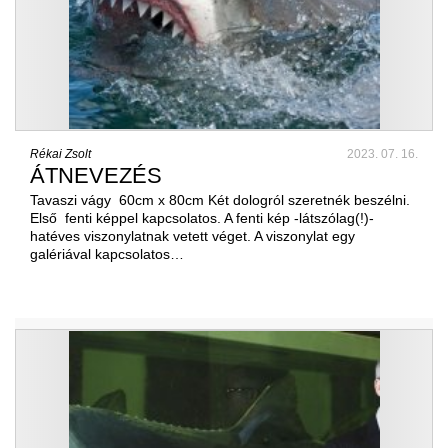
Rékai Zsolt
2023. 07. 16.
ÁTNEVEZÉS
Tavaszi vágy 60cm x 80cm Két dologról szeretnék beszélni.
Első fenti képpel kapcsolatos. A fenti kép -látszólag(!)-
hatéves viszonylatnak vetett véget. A viszonylat egy
galériával kapcsolatos…