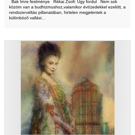
Bak Imre festménye Rékai Zsolt: Úgy fordul Nem sok
közöm van a budhizmushoz,valamikor évtízedekkel ezelött, a
rendszervéltás pillanatában, hirtelen megjelentek a
különböző vallási…