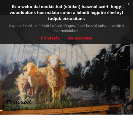
x
Ez a weboldal cookie-kat (sütiket) használ azért, hogy
Toggle
weboldalunk használata során a lehető legjobb élményt
naviga
tudjuk biztosítani.
A weboldalunkon történő további böngészéssel hozzájárulsz a cookie-k
használatához.
Folytatás
Tudj meg többet
Festészet