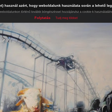
et) használ azért, hogy weboldalunk használata során a lehető leg
weboldalunkon történő további böngészéssel hozzájárulsz a cookie-k használatáh
Folytatás
Tudj meg többet