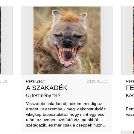
1. 19.
Rékai Zsolt
2020. 01. 17.
Réka
A SZAKADÉK
FE
Új festmény felé
Kés
Visszafelé haladásról, nekem, mindig az
eredet jut eszembe,- meg dekonstrukciós
Fent
világkép tapasztalata,- hogy mint egy eső
vás
után, az üvegen szétfutó víz, patakból
szétágazik, és már csak a cseppek húzn…