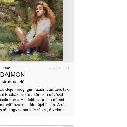
i Zsolt
2020. 01. 10.
 DAIMON
festmény felé
ak idején még gimnáziumban tanultuk
ht Kaukázusi krétakör színművével
solatban a V-effektust, ami a német
degenít" szó kezdőbetűjéből jön. Arról
 szó, hogy vannak érzések, érzelm…