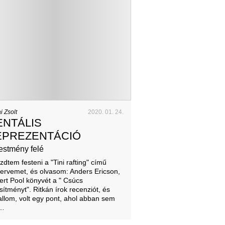
i Zsolt
2020. 01. 24.
ENTÁLIS
EPREZENTÁCIÓ
festmény felé
zdtem festeni a "Tini rafting" című
ervemet, és olvasom: Anders Ericson,
rt Pool könyvét a " Csúcs
esítményt". Ritkán írok recenziót, és
llom, volt egy pont, ahol abban sem
t…