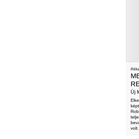
Réka
M
R
Új 
Elke
képt
Robe
telj
beva
vol