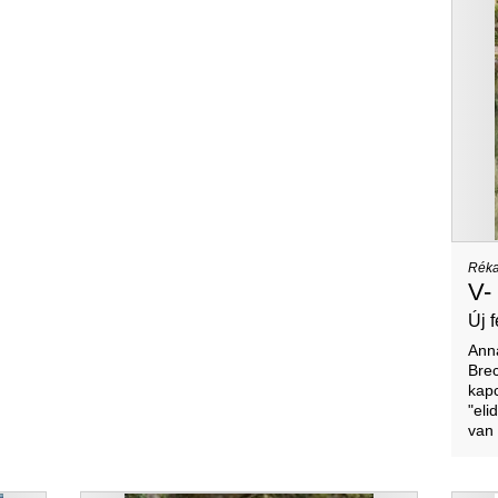
Réka
V-
Új 
Ann
Brec
kapc
"eli
van