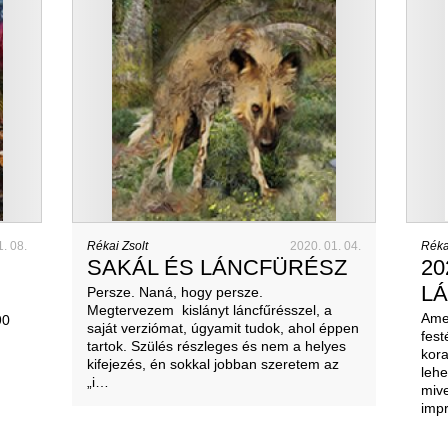
1. 08.
Rékai Zsolt
2020. 01. 04.
Réka
SAKÁL ÉS LÁNCFÜRÉSZ
20
L
Persze. Naná, hogy persze.
Megtervezem kislányt láncfűrésszel, a
Ame
90
saját verziómat, úgyamit tudok, ahol éppen
fest
tartok. Szülés részleges és nem a helyes
kora
kifejezés, én sokkal jobban szeretem az
lehe
„i…
mive
imp