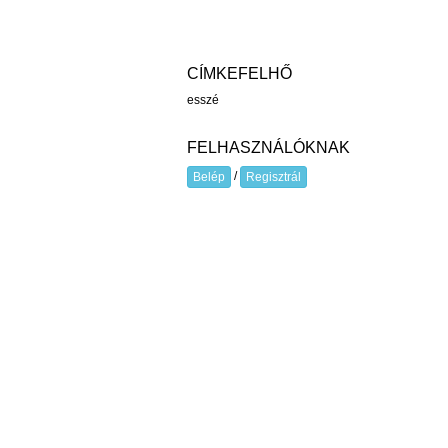
CÍMKEFELHŐ
esszé
FELHASZNÁLÓKNAK
/
Belép
Regisztrál