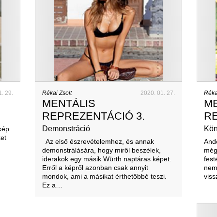
1. 29.
Rékai Zsolt
2020. 01. 27.
Réka
MENTÁLIS
M
REPREZENTÁCIÓ 3.
RE
Demonstráció
Kön
kép
et
Az első észrevételemhez, és annak
Ande
demonstrálására, hogy miről beszélek,
mégs
iderakok egy másik Würth naptáras képet.
fest
Erről a képről azonban csak annyit
nem 
mondok, ami a másikat érthetőbbé teszi.
viss
Ez a…