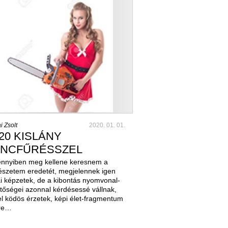
i Zsolt
2020. 01. 01.
20 KISLÁNY
ÁNCFŰRÉSSZEL
nnyiben meg kellene keresnem a
észetem eredetét, megjelennek igen
i képzetek, de a kibontás nyomvonal-
tőségei azonnal kérdésessé vállnak,
l ködös érzetek, képi élet-fragmentum
re…