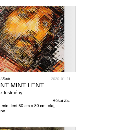
i Zsolt
2020. 01. 11.
NT MINT LENT
z festmény
Rékai Zs.
 mint lent 50 cm x 80 cm olaj,
zon…