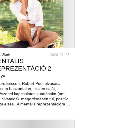
i Zsolt
2020. 01. 25.
ENTÁLIS
PREZENTÁCIÓ 2.
yv
rs Ericson, Robert Pool olvasása
em haszontalan, hiszen saját,
észettel kapcsolatos kutatásaim (ami
hivatalos) megerősítésén túl, pozitív
zajelzés. A mentális reprezentációra …